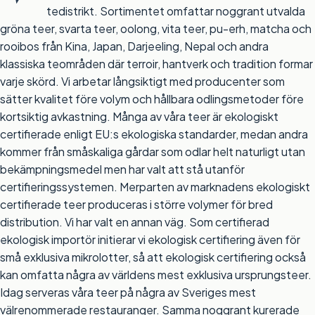
tedistrikt. Sortimentet omfattar noggrant utvalda
gröna teer
,
svarta teer
,
oolong
,
vita teer
,
pu-erh
,
matcha
och
rooibos
från
Kina
,
Japan
,
Darjeeling
,
Nepal
och andra
klassiska teområden där terroir, hantverk och tradition formar
varje skörd. Vi arbetar långsiktigt med producenter som
sätter kvalitet före volym och hållbara odlingsmetoder före
kortsiktig avkastning. Många av våra teer är
ekologiskt
certifierade enligt EU:s ekologiska standarder
, medan andra
kommer från småskaliga gårdar som odlar helt naturligt utan
bekämpningsmedel men har valt att stå utanför
certifieringssystemen. Merparten av marknadens ekologiskt
certifierade teer produceras i större volymer för bred
distribution. Vi har valt en annan väg. Som certifierad
ekologisk importör initierar vi ekologisk certifiering även för
små exklusiva mikrolotter, så att ekologisk certifiering också
kan omfatta några av världens mest exklusiva ursprungsteer.
Idag serveras våra teer på några av Sveriges mest
välrenommerade restauranger. Samma noggrant kurerade