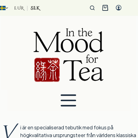
Hoppa
till
EUR
SEK
Kundvagn
innehåll
V
i är en specialiserad tebutik med fokus på
högkvalitativa ursprungsteer från världens klassiska