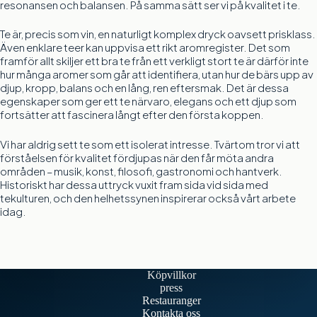
resonansen och balansen. På samma sätt ser vi på kvalitet i te.
Te är, precis som vin, en naturligt komplex dryck oavsett prisklass.
Även enklare teer kan uppvisa ett rikt aromregister. Det som
framför allt skiljer ett bra te från ett verkligt stort te är därför inte
hur många aromer som går att identifiera, utan hur de bärs upp av
djup, kropp, balans och en lång, ren eftersmak. Det är dessa
egenskaper som ger ett te närvaro, elegans och ett djup som
fortsätter att fascinera långt efter den första koppen.
Vi har aldrig sett te som ett isolerat intresse. Tvärtom tror vi att
förståelsen för kvalitet fördjupas när den får möta andra
områden – musik, konst, filosofi, gastronomi och hantverk.
Historiskt har dessa uttryck vuxit fram sida vid sida med
tekulturen, och den helhetssynen inspirerar också vårt arbete
idag.
Köpvillkor
press
Restauranger
Kontakta oss