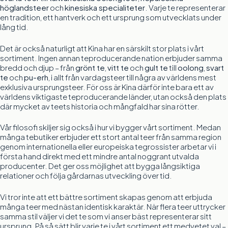
höglandsteer
och
kinesiska specialiteter
. Varje te representerar
en tradition, ett hantverk och ett ursprung som utvecklats under
lång tid.
Det är också naturligt att Kina har en särskilt stor plats i vårt
sortiment. Ingen annan teproducerande nation erbjuder samma
bredd och djup – från
grönt te
,
vitt te
och
gult te
till
oolong
,
svart
te
och
pu-erh
, i allt från vardagsteer till några av världens mest
exklusiva ursprungsteer. För oss är Kina därför inte bara ett av
världens viktigaste teproducerande länder, utan också den plats
där mycket av teets historia och mångfald har sina rötter.
Vår filosofi skiljer sig också i hur vi bygger vårt sortiment. Medan
många tebutiker erbjuder ett stort antal teer från samma region
genom internationella eller europeiska tegrossister arbetar vi i
första hand direkt med ett mindre antal noggrant utvalda
producenter. Det ger oss möjlighet att bygga långsiktiga
relationer och följa gårdarnas utveckling över tid.
Vi tror inte att ett bättre sortiment skapas genom att erbjuda
många teer med nästan identisk karaktär. När flera teer uttrycker
samma stil väljer vi det te som vi anser bäst representerar sitt
ursprung. På så sätt blir varje te i vårt sortiment ett medvetet val –