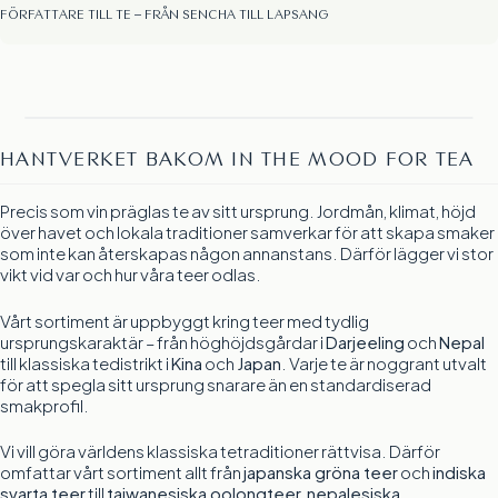
FÖRFATTARE TILL TE – FRÅN SENCHA TILL LAPSANG
HANTVERKET BAKOM IN THE MOOD FOR TEA
Precis som vin präglas te av sitt ursprung. Jordmån, klimat, höjd
över havet och lokala traditioner samverkar för att skapa smaker
som inte kan återskapas någon annanstans. Därför lägger vi stor
vikt vid var och hur våra teer odlas.
Vårt sortiment är uppbyggt kring teer med tydlig
ursprungskaraktär – från höghöjdsgårdar i
Darjeeling
och
Nepal
till klassiska tedistrikt i
Kina
och
Japan
. Varje te är noggrant utvalt
för att spegla sitt ursprung snarare än en standardiserad
smakprofil.
Vi vill göra världens klassiska tetraditioner rättvisa. Därför
omfattar vårt sortiment allt från
japanska gröna teer
och
indiska
svarta teer
till
taiwanesiska oolongteer
,
nepalesiska