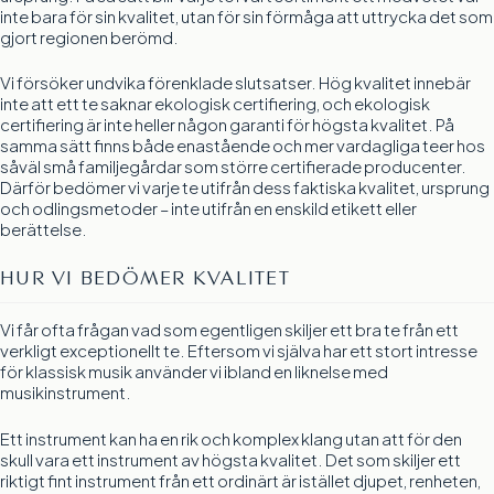
inte bara för sin kvalitet, utan för sin förmåga att uttrycka det som
gjort regionen berömd.
Vi försöker undvika förenklade slutsatser. Hög kvalitet innebär
inte att ett te saknar ekologisk certifiering, och ekologisk
certifiering är inte heller någon garanti för högsta kvalitet. På
samma sätt finns både enastående och mer vardagliga teer hos
såväl små familjegårdar som större certifierade producenter.
Därför bedömer vi varje te utifrån dess faktiska kvalitet, ursprung
och odlingsmetoder – inte utifrån en enskild etikett eller
berättelse.
HUR VI BEDÖMER KVALITET
Vi får ofta frågan vad som egentligen skiljer ett bra te från ett
verkligt exceptionellt te. Eftersom vi själva har ett stort intresse
för klassisk musik använder vi ibland en liknelse med
musikinstrument.
Ett instrument kan ha en rik och komplex klang utan att för den
skull vara ett instrument av högsta kvalitet. Det som skiljer ett
riktigt fint instrument från ett ordinärt är istället djupet, renheten,