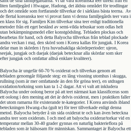
samt de små familjegårdarna. Vi tar våra koreanska teer direkt från en
liten familjegård i Hwagae, Hadong, det äldsta området för teodlingar
och det område som fortfarande tillverkar de i särklass bästa teerna. Av
de flertal koreanska teer vi provat fann vi denna familjegårds teer vara i
en klass för sig. Familjen Kim tillverkar sina teer enligt traditionella
metoder från ett eget bestånd av semi-vilda tebuskar som odlas helt
utan bekämpningsmedel eller konstgödsling. Tebladen plockas och
bearbetas för hand, och detta Balyocha tillverkas från teblad plockade
andra veckan i maj, den skörd som i Korea kallas för jungjak. I Korea
delar man in skörden i fyra huvudsakliga skördeperioder: ujeon,
seejak, jungjak och daejak (daejak betecknar alla skördar som sker
efter jungjak och omfattar alltså enklare kvaliteer).
Balyocha är ungefär 60-70 % oxiderat och tillverkas genom att
tebladen genomgår följande steg: en lång vissning utomhus i skugga,
rullning (som är mer omfattande än den för gröna teer), en utdragen
oxidation/torkning som kan ta 1-2 dagar. Att vi valt att inkludera
Balyocha under oolong beror på att teet närmast kan klassificeras som
ett oolong i den mening att det är delvis oxiderat, men i praktiken faller
det utom ramarna för existerande te-kategorier. I Korea används ibland
beteckningen Hwang-cha (gult te) för teer tillverkade enligt denna
metod. Balyocha betyder å sin sida oxiderat te och kan även beteckna
andra teer som oxiderats. I och med att balyocha oxiderar/torkar vid en
temperatur mellan 30-40 grader gynnas en naturlig bakterieflora på
tebladen som är hälsosam för människan. Sammantaget är Balyocha ett