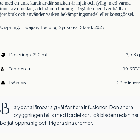
te med en unik karaktär där smaken är mjuk och fyllig, med varma
toner av choklad, ädelträ och honung. Tegården bedriver hållbart
jordbruk och använder varken bekämpningsmedel eller konstgödsel.
Ursprung: Hwagae, Hadong, Sydkorea. Skörd: 2025.
Dosering / 250 ml
2,5-3 g
Temperatur
90-95°C
Infusion
2-3 minuter
B
alyocha lämpar sig väl for flera infusioner. Den andra
bryggningen hålls med fördel kort, då bladen redan har
börjat öppna sig och frigöra sina aromer.