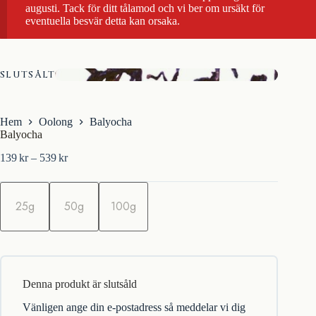
augusti. Tack för ditt tålamod och vi ber om ursäkt för
eventuella besvär detta kan orsaka.
SLUTSÅLT
Hem
Oolong
Balyocha
Balyocha
Prisintervall:
139
kr
–
539
kr
139kr
till
m
539kr
ä
25g
50g
100g
n
g
d
Denna produkt är slutsåld
Vänligen ange din e-postadress så meddelar vi dig