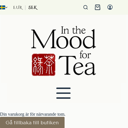
Hoppa
till
EUR
SEK
Kundvagn
innehåll
Din varukorg är för närvarande tom.
Gå tillbaka till butiken