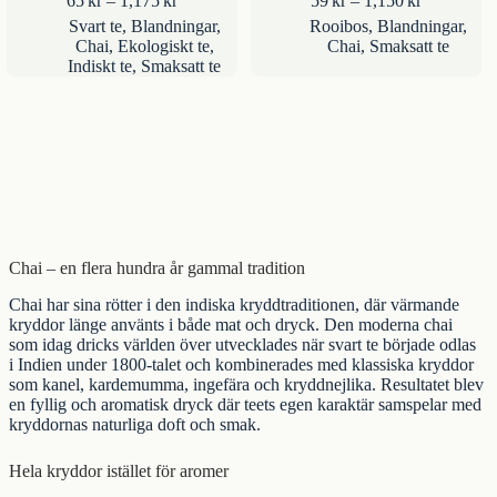
65
kr
–
1,175
kr
59
kr
–
1,150
kr
65kr
59kr
Svart te
,
Blandningar
,
Rooibos
,
Blandningar
,
till
till
Chai
,
Ekologiskt te
,
Chai
,
Smaksatt te
1,175kr
1,150kr
Indiskt te
,
Smaksatt te
Chai – en flera hundra år gammal tradition
Chai har sina rötter i den indiska kryddtraditionen, där värmande
kryddor länge använts i både mat och dryck. Den moderna chai
som idag dricks världen över utvecklades när svart te började odlas
i Indien under 1800-talet och kombinerades med klassiska kryddor
som kanel, kardemumma, ingefära och kryddnejlika. Resultatet blev
en fyllig och aromatisk dryck där teets egen karaktär samspelar med
kryddornas naturliga doft och smak.
Hela kryddor istället för aromer