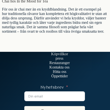
Chai hos In the Mood for Tea
För oss är chai mer än en kryddblandning. Det är ett exempel på
hur traditionella råvaror kan komplettera ett högkvalitativt te utan att
dölja dess ursprung. Därför använder vi hela kryddor, väljer basteer
med tydlig karaktär och låter varje ingrediens bidra med sin egen
naturliga smak. Det är samma filosofi som präglar hela vårt
sortiment – från
svart te
och
rooibos
till våra övriga
smaksatta teer
.
Köpvillkor
press
Restauranger
Kontakta oss
Hitta oss
Öppettider
Nyhetsbrev