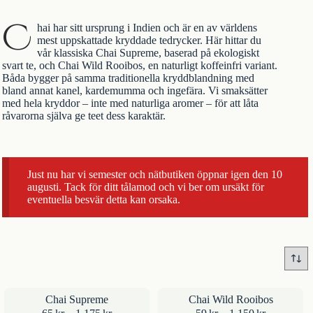
C
hai har sitt ursprung i Indien och är en av världens
mest uppskattade kryddade tedrycker. Här hittar du
vår klassiska
Chai Supreme
, baserad på ekologiskt
svart te
, och
Chai Wild Rooibos
, en naturligt koffeinfri variant.
Båda bygger på samma traditionella kryddblandning med
bland annat kanel, kardemumma och ingefära. Vi smaksätter
med hela kryddor – inte med naturliga aromer – för att låta
råvarorna själva ge teet dess karaktär.
Just nu har vi semester och nätbutiken öppnar igen den 10
augusti. Tack för ditt tålamod och vi ber om ursäkt för
eventuella besvär detta kan orsaka.
Chai Supreme
Chai Wild Rooibos
Prisintervall:
Prisinterval