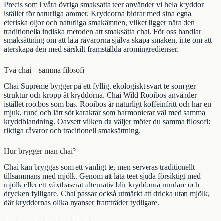
Precis som i våra övriga
smaksatta teer
använder vi hela kryddor
istället för naturliga aromer. Kryddorna bidrar med sina egna
eteriska oljor och naturliga smakämnen, vilket ligger nära den
traditionella indiska metoden att smaksätta chai. För oss handlar
smaksättning om att låta råvarorna själva skapa smaken, inte om att
återskapa den med särskilt framställda aromingredienser.
Två chai – samma filosofi
Chai Supreme
bygger på ett fylligt ekologiskt
svart te
som ger
struktur och kropp åt kryddorna.
Chai Wild Rooibos
använder
istället rooibos som bas. Rooibos är naturligt koffeinfritt och har en
mjuk, rund och lätt söt karaktär som harmonierar väl med samma
kryddblandning. Oavsett vilken du väljer möter du samma filosofi:
riktiga råvaror och traditionell smaksättning.
Hur brygger man chai?
Chai kan bryggas som ett vanligt te, men serveras traditionellt
tillsammans med mjölk. Genom att låta teet sjuda försiktigt med
mjölk eller ett växtbaserat alternativ blir kryddorna rundare och
drycken fylligare. Chai passar också utmärkt att dricka utan mjölk,
där kryddornas olika nyanser framträder tydligare.