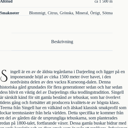
Altitud
ca 1 500 m
Smaknoter
Blommigt, Citrus, Grönska, Mineral, Örtigt, Sötma
Beskrivning
S
ingell är en av de äldsta tegårdarna i Darjeeling och ligger på en
imponerande höjd av cirka 1500 meter över havet, i den
nordvästra delen av den vackra Kurseong-dalen. Denna
historiska gård grundades för flera generationer sedan och har sedan
dess blivit en viktig del av Darjeelings rika teodlingstradition. Singell
är särskilt känd för sitt gamla bestånd av tebuskar, som har överlevt
tidens gång och fortsätter att producera kvalitets-te av högsta klass.
Teerna från Singell har en välkänd och älskad klassisk smakprofil som
lockar teentusiaster från hela världen. Detta specifika te kommer från
en del av gården där de ursprungliga tebuskarna, som planterades
redan på 1800-talet, fortfarande växer. Dessa gamla buskar bidrar med