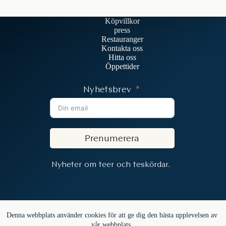
Köpvillkor
press
Restauranger
Kontakta oss
Hitta oss
Öppettider
Nyhetsbrev
Prenumerera
Nyheter om teer och teskördar.
Copyright © 2026 - In the Mood for Tea
Denna webbplats använder cookies för att ge dig den bästa upplevelsen av
vår webbplats.