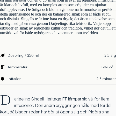
en unik karaktär och en djup smak som är svår att replikera. Infusionen
är klar och livfull, med en komplex arom som erbjuder en njutbar
doftupplevelse. De örtiga och blommiga tonerna harmoniserar perfekt i
detta uppfriskande te och ger en balanserad smak som är både subtil
och distinkt. Singells te är inte bara en dryck; det är en upplevelse som
tar dig med på en resa genom Darjeelings rika tehistorik. Varje kopp
erbjuder en smak av regionens kultur och tradition, vilket gör det till ett
utmärkt val för både nybörjare och veteraner inom tevärlden.
Dosering / 250 ml
2,5-3 g
Temperatur
80-85°C
Infusion
2-3 minuter
D
arjeeling Singell Heritage FF lämpar sig väl for flera
infusioner. Den andra bryggningen hålls med fördel
kort, då bladen redan har börjat öppna sig och frigöra sina