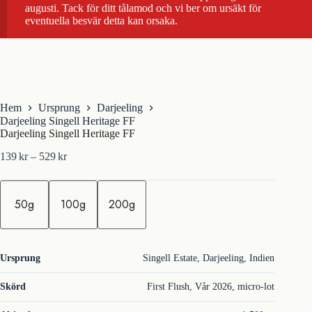
augusti. Tack för ditt tålamod och vi ber om ursäkt för
eventuella besvär detta kan orsaka.
Hem
Ursprung
Darjeeling
Darjeeling Singell Heritage FF
Darjeeling Singell Heritage FF
Prisintervall:
139
kr
–
529
kr
139kr
till
m
529kr
ä
50g
100g
200g
n
g
d
Ursprung
Singell Estate, Darjeeling, Indien
Skörd
First Flush, Vår 2026, micro-lot