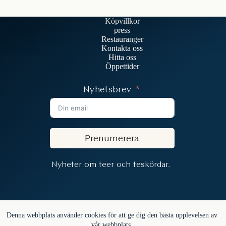
Köpvillkor
press
Restauranger
Kontakta oss
Hitta oss
Öppettider
Nyhetsbrev
Prenumerera
Nyheter om teer och teskördar.
Copyright © 2026 - In the Mood for Tea
Denna webbplats använder cookies för att ge dig den bästa upplevelsen av
vår webbplats.