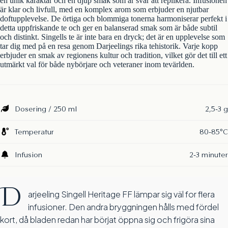
en unik karaktär och en djup smak som är svår att replikera. Infusionen
är klar och livfull, med en komplex arom som erbjuder en njutbar
doftupplevelse. De örtiga och blommiga tonerna harmoniserar perfekt i
detta uppfriskande te och ger en balanserad smak som är både subtil
och distinkt. Singells te är inte bara en dryck; det är en upplevelse som
tar dig med på en resa genom Darjeelings rika tehistorik. Varje kopp
erbjuder en smak av regionens kultur och tradition, vilket gör det till ett
utmärkt val för både nybörjare och veteraner inom tevärlden.
Dosering / 250 ml
2,5-3 g
Temperatur
80-85°C
Infusion
2-3 minuter
D
arjeeling Singell Heritage FF lämpar sig väl for flera
infusioner. Den andra bryggningen hålls med fördel
kort, då bladen redan har börjat öppna sig och frigöra sina