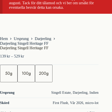
augusti. Tack för ditt tålamod och vi ber om ursäkt för
eventuella besvär detta kan orsaka.
Hem
Ursprung
Darjeeling
Darjeeling Singell Heritage FF
Darjeeling Singell Heritage FF
Prisintervall:
139
kr
–
529
kr
139kr
till
m
529kr
ä
50g
100g
200g
n
g
d
Ursprung
Singell Estate, Darjeeling, Indien
Skörd
First Flush, Vår 2026, micro-lot