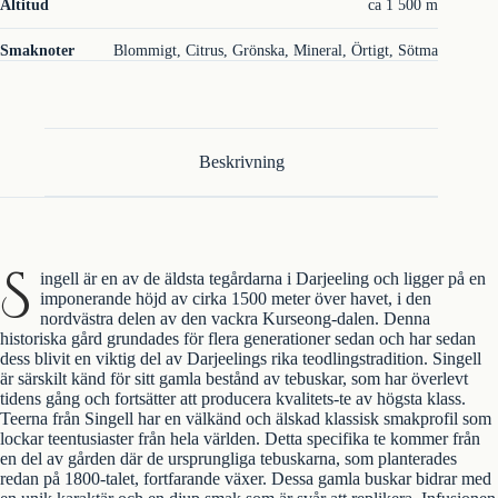
Altitud
ca 1 500 m
Smaknoter
Blommigt, Citrus, Grönska, Mineral, Örtigt, Sötma
Beskrivning
S
ingell är en av de äldsta tegårdarna i Darjeeling och ligger på en
imponerande höjd av cirka 1500 meter över havet, i den
nordvästra delen av den vackra Kurseong-dalen. Denna
historiska gård grundades för flera generationer sedan och har sedan
dess blivit en viktig del av Darjeelings rika teodlingstradition. Singell
är särskilt känd för sitt gamla bestånd av tebuskar, som har överlevt
tidens gång och fortsätter att producera kvalitets-te av högsta klass.
Teerna från Singell har en välkänd och älskad klassisk smakprofil som
lockar teentusiaster från hela världen. Detta specifika te kommer från
en del av gården där de ursprungliga tebuskarna, som planterades
redan på 1800-talet, fortfarande växer. Dessa gamla buskar bidrar med