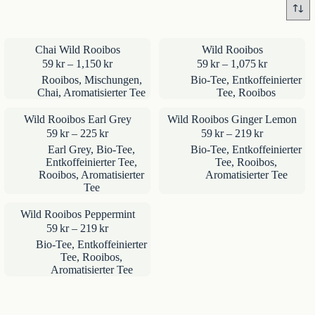
Chai Wild Rooibos
Wild Rooibos
Preisspanne:
Preisspann
59
kr
–
1,150
kr
59
kr
–
1,075
kr
59kr
59kr
Rooibos
,
Mischungen
,
Bio-Tee
,
Entkoffeinierter
bis
bis
Chai
,
Aromatisierter Tee
Tee
,
Rooibos
1,150kr
1,075kr
Wild Rooibos Earl Grey
Wild Rooibos Ginger Lemon
Preisspanne:
Preisspanne
59
kr
–
225
kr
59
kr
–
219
kr
59kr
59kr
Earl Grey
,
Bio-Tee
,
Bio-Tee
,
Entkoffeinierter
bis
bis
Entkoffeinierter Tee
,
Tee
,
Rooibos
,
225kr
219kr
Rooibos
,
Aromatisierter
Aromatisierter Tee
Tee
Wild Rooibos Peppermint
Preisspanne:
59
kr
–
219
kr
59kr
Bio-Tee
,
Entkoffeinierter
bis
Tee
,
Rooibos
,
219kr
Aromatisierter Tee