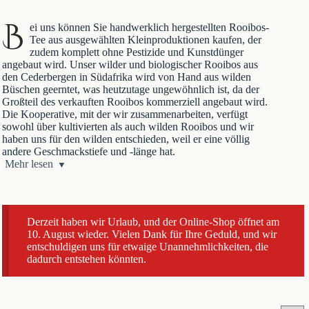
B
ei uns können Sie handwerklich hergestellten Rooibos-
Tee aus ausgewählten Kleinproduktionen kaufen, der
zudem komplett ohne Pestizide und Kunstdünger
angebaut wird. Unser wilder und biologischer Rooibos aus
den Cederbergen in Südafrika wird von Hand aus wilden
Büschen geerntet, was heutzutage ungewöhnlich ist, da der
Großteil des verkauften Rooibos kommerziell angebaut wird.
Die Kooperative, mit der wir zusammenarbeiten, verfügt
sowohl über kultivierten als auch wilden Rooibos und wir
haben uns für den wilden entschieden, weil er eine völlig
andere Geschmackstiefe und -länge hat.
Wie normaler Tee enthält Rooibos-Tee eine beträchtliche
Mehr lesen
Dosis Antioxidantien und ist für seine gesundheitsfördernden
Eigenschaften bekannt. Im Gegensatz zu Tee enthält er jedoch
überhaupt kein Koffein, was ihn perfekt als Abendtee oder für
Schwangere macht, die ihren Koffeinkonsum reduzieren
Derzeit haben wir Urlaub, und der Online-Shop öffnet am
möchten.
10. August wieder. Vielen Dank für Ihre Geduld, und wir
entschuldigen uns für etwaige Unannehmlichkeiten, die
dadurch entstehen könnten.