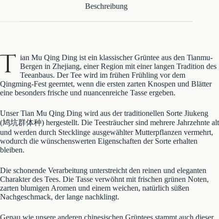
Beschreibung
T
ian Mu Qing Ding ist ein klassischer Grüntee aus den Tianmu-
Bergen in Zhejiang, einer Region mit einer langen Tradition des
Teeanbaus. Der Tee wird im frühen Frühling vor dem
Qingming-Fest geerntet, wenn die ersten zarten Knospen und Blätter
eine besonders frische und nuancenreiche Tasse ergeben.
Unser Tian Mu Qing Ding wird aus der traditionellen Sorte Jiukeng
(鸠坑群体种) hergestellt. Die Teesträucher sind mehrere Jahrzehnte alt
und werden durch Stecklinge ausgewählter Mutterpflanzen vermehrt,
wodurch die wünschenswerten Eigenschaften der Sorte erhalten
bleiben.
Die schonende Verarbeitung unterstreicht den reinen und eleganten
Charakter des Tees. Die Tasse verwöhnt mit frischen grünen Noten,
zarten blumigen Aromen und einem weichen, natürlich süßen
Nachgeschmack, der lange nachklingt.
Genau wie unsere anderen chinesischen Grüntees stammt auch dieser