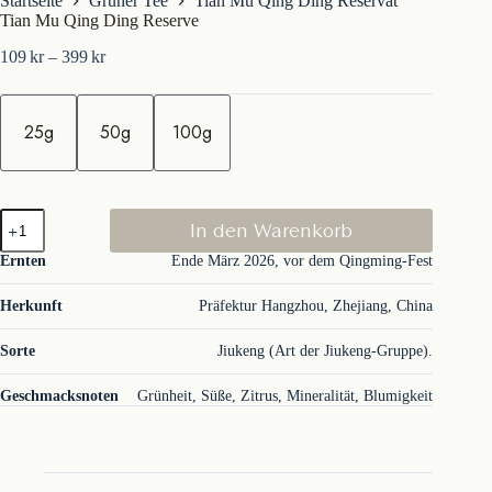
Startseite
Grüner Tee
Tian Mu Qing Ding Reservat
Tian Mu Qing Ding Reserve
Preisspanne:
109
kr
–
399
kr
109kr
bis
M
399kr
e
25g
50g
100g
n
g
e
Tian
In den Warenkorb
Mu
Qing
Ernten
Ende März 2026, vor dem Qingming-Fest
Ding
Reserve
Herkunft
Präfektur Hangzhou, Zhejiang, China
Menge
Sorte
Jiukeng (Art der Jiukeng-Gruppe).
Geschmacksnoten
Grünheit, Süße, Zitrus, Mineralität, Blumigkeit