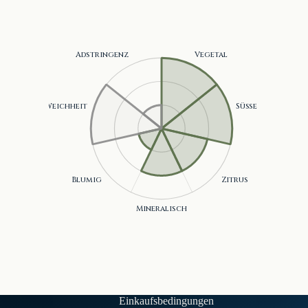
Grünheit, Süße ., Zitrus, Mineralität, Blumigkeit
Einkaufsbedingungen