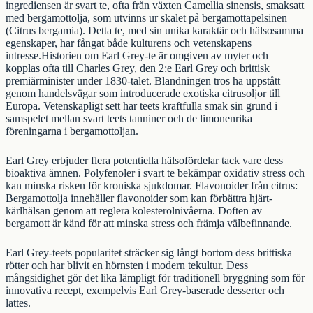
ingrediensen är svart te, ofta från växten Camellia sinensis, smaksatt
med bergamottolja, som utvinns ur skalet på bergamottapelsinen
(Citrus bergamia). Detta te, med sin unika karaktär och hälsosamma
egenskaper, har fångat både kulturens och vetenskapens
intresse.Historien om Earl Grey-te är omgiven av myter och
kopplas ofta till Charles Grey, den 2:e Earl Grey och brittisk
premiärminister under 1830-talet. Blandningen tros ha uppstått
genom handelsvägar som introducerade exotiska citrusoljor till
Europa. Vetenskapligt sett har teets kraftfulla smak sin grund i
samspelet mellan svart teets tanniner och de limonenrika
föreningarna i bergamottoljan.
Earl Grey erbjuder flera potentiella hälsofördelar tack vare dess
bioaktiva ämnen. Polyfenoler i svart te bekämpar oxidativ stress och
kan minska risken för kroniska sjukdomar. Flavonoider från citrus:
Bergamottolja innehåller flavonoider som kan förbättra hjärt-
kärlhälsan genom att reglera kolesterolnivåerna. Doften av
bergamott är känd för att minska stress och främja välbefinnande.
Earl Grey-teets popularitet sträcker sig långt bortom dess brittiska
rötter och har blivit en hörnsten i modern tekultur. Dess
mångsidighet gör det lika lämpligt för traditionell bryggning som för
innovativa recept, exempelvis Earl Grey-baserade desserter och
lattes.