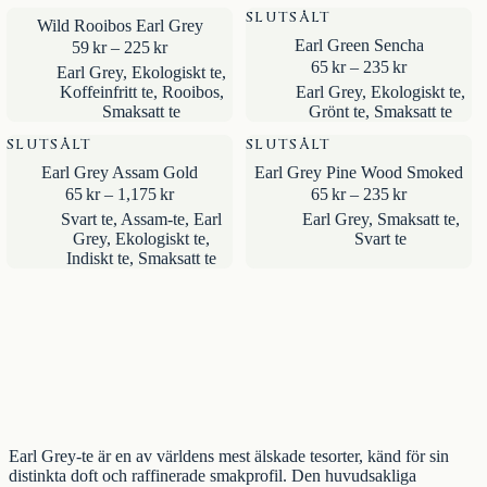
SLUTSÅLT
Wild Rooibos Earl Grey
Earl Green Sencha
Prisintervall:
59
kr
–
225
kr
59kr
Prisintervall
65
kr
–
235
kr
Earl Grey
,
Ekologiskt te
,
till
65kr
Koffeinfritt te
,
Rooibos
,
Earl Grey
,
Ekologiskt te
,
225kr
till
Smaksatt te
Grönt te
,
Smaksatt te
235kr
SLUTSÅLT
SLUTSÅLT
Earl Grey Assam Gold
Earl Grey Pine Wood Smoked
Prisintervall:
Prisintervall
65
kr
–
1,175
kr
65
kr
–
235
kr
65kr
65kr
Svart te
,
Assam-te
,
Earl
Earl Grey
,
Smaksatt te
,
till
till
Grey
,
Ekologiskt te
,
Svart te
1,175kr
235kr
Indiskt te
,
Smaksatt te
Earl Grey-te är en av världens mest älskade tesorter, känd för sin
distinkta doft och raffinerade smakprofil. Den huvudsakliga