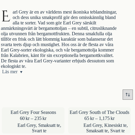
E
arl Grey är en av världens mest ikoniska teblandningar,
och dess unika smakprofil gör den omisskännlig bland
alla te sorter. Vad som gör Earl Grey särskilt
anmärkningsvärt är bergamottoljan – en subtil, citrusliknande
olja utvunnen från bergamottfrukten. Denna smakfulla olja
tillför en frisk och lätt blommig karaktär som balanserar det
svarta teets djup och mustighet. Hos oss är de flesta av våra
Earl Grey-sorter ekologiska, och vår bergamottolja kommer
från Kalabrien, känt för sin exceptionella bergamottkvalitet.
De flesta av våra Earl Grey-varianter erbjuds dessutom som
ekologiskt te.
Namnet “Earl Grey” tros komma från Charles Grey, en brittisk
Läs mer
premiärminister på 1830-talet. Enligt en populär legend ska
teet ha blivit uppkallat efter honom, efter att han mottagit det
som en gåva i tacksamhet för hans diplomatiska hjälp i Kina.
Även om sanningshalten i historien kan ifrågasättas, har teet
utan tvekan blivit en älskad dryck världen över. Det är lätt att
förstå varför detta te har förblivit populärt i generationer och
fortsätter att tilltala nya tedrickare över hela världen.
Earl Grey Four Seasons
Earl Grey South of The Clouds
Prisintervall:
Prisinterval
60
kr
–
235
kr
65
kr
–
1,175
kr
60kr
65kr
Earl Grey
,
Smaksatt te
,
Earl Grey
,
Kinesiskt te
,
till
till
Svart te
Smaksatt te
,
Svart te
235kr
1,175kr