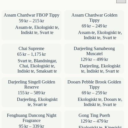
Assam Chardwar FBOP Tippy
Assam Chardwar Golden
Tippy
Prisintervall:
59
kr
–
215
kr
59kr
Prisintervall
69
kr
–
249
kr
Assam-te
,
Ekologiskt te
,
till
69kr
Indiskt te
,
Svart te
Assam-te
,
Ekologiskt te
,
215kr
till
Indiskt te
,
Svart te
249kr
Chai Supreme
Darjeeling Samabeong
Muscatel
Prisintervall:
65
kr
–
1,175
kr
65kr
Prisinterval
129
kr
–
499
kr
Svart te
,
Blandningar
,
till
129kr
Chai
,
Ekologiskt te
,
Darjeeling
,
Ekologiskt
1,175kr
till
Indiskt te
,
Smaksatt te
te
,
Indiskt te
,
Svart te
499kr
Darjeeling Singell Golden
Dooars Pebble Brook Golden
Reserve
Tippy
Prisintervall:
Prisintervall
155
kr
–
589
kr
69
kr
–
259
kr
155kr
69kr
Darjeeling
,
Ekologiskt
Ekologiskt te
,
Dooars te
,
till
till
te
,
Svart te
Indiskt te
,
Svart te
589kr
259kr
Fenghuang Dancong Night
Gong Ting Puerh
Fragrance
Prisinterval
129
kr
–
479
kr
Prisintervall:
129kr
95
kr
–
339
kr
Ekologiskt te
,
Kinesiskt