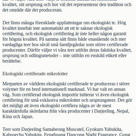
kvalitet, sitt ursprung och hur väl det representerar den tradition och
det område där det producerats.
Det finns många förenklade uppfattningar om ekologiskt te. Hög
kvalitet innebär inte automatiskt att ett te saknar ekologisk
certifiering, och ekologisk certifiering är inte heller någon garanti
för högsta kvalitet. På samma sätt finns både enastående och mer
vardagliga teer hos såväl små familjegårdar som större certifierade
producenter. Därför väljer vi våra teer utifrån deras faktiska kvalitet,
ursprung och odlingsmetoder – inte utifrån en enskild etikett eller
berättelse.
Ekologiskt certifierade mikrolotter
Merparten av världens ekologiskt certifierade te produceras i större
volymer för en bred internationell marknad. Vi har valt en annan
väg. Som certifierad ekologisk importör initierar vi även ekologisk
certifiering för små exklusiva mikrolotter och ursprungsteer. Det gör
det möjligt att även ekologiskt certifiera några av de mest
karaktärsfulla skördarna från våra producenter i
Darjeeling
,
Nepal
,
Kina
och
Japan
.
Teer som
Darjeeling Samabeong Muscatel
,
Gyokuro Yabukita
,
Kabusecha Yabukita
,
Fenghuang Dancong Night Fragrance
,
Gong