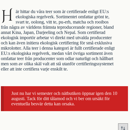
H
är hittar du våra teer som är certifierade enligt EU:s
ekologiska regelverk. Sortimentet omfattar
grönt te
,
svart te
,
oolong
,
vitt te
,
pu-erh
,
matcha
och
rooibos
från några av världens främsta teproducerande regioner, bland
annat
Kina
,
Japan
,
Darjeeling
och
Nepal
. Som certifierad
ekologisk importör arbetar vi direkt med utvalda producenter
och kan även initiera ekologisk certifiering för små exklusiva
mikrolotter. Alla teer i denna kategori är fullt certifierade enligt
EU:s ekologiska regelverk, medan vårt övriga sortiment även
omfattar teer från producenter som odlar naturligt och hållbart
men som av olika skäl valt att stå utanför certifieringssystemet
eller att inte certifiera varje enskilt te.
Just nu har vi semester och nätbutiken öppnar igen den 10
augusti. Tack för ditt tålamod och vi ber om ursäkt för
eventuella besvär detta kan orsaka.