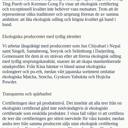
Ting Puerh
och
Keemun Gong Fu
visar att ekologisk certifiering
och exceptionell kvalitet inte behöver vara motsatser. Trots att de
representerar olika traditioner och ursprung förenas de av samma
ambition: att låta ekologisk odling och högsta kvalitet gå hand i
hand.
Ekologiska producenter med tydlig identitet
Vi arbetar långsiktigt med producenter som Jun Chiyabari i Nepal
samt Singell, Samabeong, Seeyok och Selimbong i Darjeeling.
Gemensamt för dem är en strävan efter att förena ekologisk odling
med tydlig ursprungskaraktär, snarare än att skapa standardiserade
smakprofiler. Från Kina hämtar vi bland annat ekologiska
oolongteer
och
pu-erh
, medan vårt japanska sortiment omfattar
ekologiska
Matcha
,
Sencha
,
Gyokuro Yabukita
och
Hojicha
Powder
.
Transparens och spårbarhet
Certifieringen sker på produktnivå. Det innebär att alla teer från en
ekologiskt certifierad gård inte nödvändigtvis är ekologiskt
certifierade som enskilda produkter. I vissa fall väljer vi att certifiera
de teer där certifieringen ger störst mervärde för våra kunder, medan
andra teer från samma producent säljs utan ekologisk certifiering