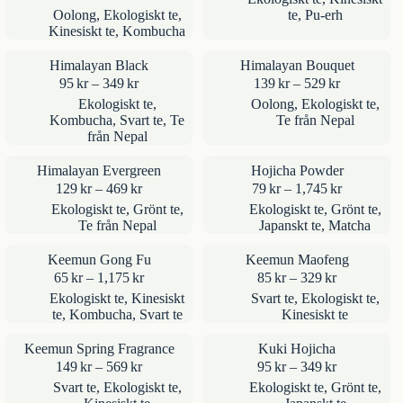
95kr
till
Oolong
,
Ekologiskt te
,
te
,
Pu-erh
till
479kr
Kinesiskt te
,
Kombucha
339kr
Himalayan Black
Himalayan Bouquet
Prisintervall:
Prisinterval
95
kr
–
349
kr
139
kr
–
529
kr
95kr
139kr
Ekologiskt te
,
Oolong
,
Ekologiskt te
,
till
till
Kombucha
,
Svart te
,
Te
Te från Nepal
349kr
529kr
från Nepal
Himalayan Evergreen
Hojicha Powder
Prisintervall:
Prisinterval
129
kr
–
469
kr
79
kr
–
1,745
kr
129kr
79kr
Ekologiskt te
,
Grönt te
,
Ekologiskt te
,
Grönt te
,
till
till
Te från Nepal
Japanskt te
,
Matcha
469kr
1,745kr
Keemun Gong Fu
Keemun Maofeng
Prisintervall:
Prisintervall
65
kr
–
1,175
kr
85
kr
–
329
kr
65kr
85kr
Ekologiskt te
,
Kinesiskt
Svart te
,
Ekologiskt te
,
till
till
te
,
Kombucha
,
Svart te
Kinesiskt te
1,175kr
329kr
Keemun Spring Fragrance
Kuki Hojicha
Prisintervall:
Prisintervall
149
kr
–
569
kr
95
kr
–
349
kr
149kr
95kr
Svart te
,
Ekologiskt te
,
Ekologiskt te
,
Grönt te
,
till
till