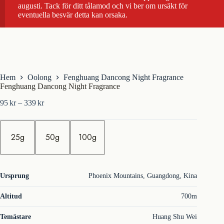
augusti. Tack för ditt tålamod och vi ber om ursäkt för
eventuella besvär detta kan orsaka.
Hem
Oolong
Fenghuang Dancong Night Fragrance
Fenghuang Dancong Night Fragrance
Prisintervall:
95
kr
–
339
kr
95kr
till
m
339kr
ä
25g
50g
100g
n
g
d
Ursprung
Phoenix Mountains, Guangdong, Kina
Altitud
700m
Temästare
Huang Shu Wei