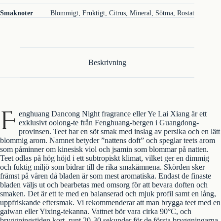
Smaknoter
Blommigt, Fruktigt, Citrus, Mineral, Sötma, Rostat
Beskrivning
F
enghuang Dancong Night fragrance eller Ye Lai Xiang är ett
exklusivt oolong-te från Fenghuang-bergen i Guangdong-
provinsen. Teet har en söt smak med inslag av persika och en lätt
blommig arom. Namnet betyder ”nattens doft” och speglar teets arom
som påminner om kinesisk viol och jsamin som blommar på natten.
Teet odlas på hög höjd i ett subtropiskt klimat, vilket ger en dimmig
och fuktig miljö som bidrar till de rika smakämnena. Skörden sker
främst på våren då bladen är som mest aromatiska. Endast de finaste
bladen väljs ut och bearbetas med omsorg för att bevara doften och
smaken. Det är ett te med en balanserad och mjuk profil samt en lång,
uppfriskande eftersmak. Vi rekommenderar att man brygga teet med en
gaiwan eller Yixing-tekanna. Vattnet bör vara cirka 90°C, och
bryggningstiden kort, runt 20-30 sekunder för de första bryggningarna.