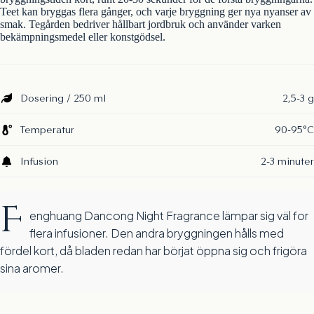
Teet kan bryggas flera gånger, och varje bryggning ger nya nyanser av
smak. Tegården bedriver hållbart jordbruk och använder varken
bekämpningsmedel eller konstgödsel.
Dosering / 250 ml
2,5-3 g
Temperatur
90-95°C
Infusion
2-3 minuter
F
enghuang Dancong Night Fragrance lämpar sig väl for
flera infusioner. Den andra bryggningen hålls med
fördel kort, då bladen redan har börjat öppna sig och frigöra
sina aromer.