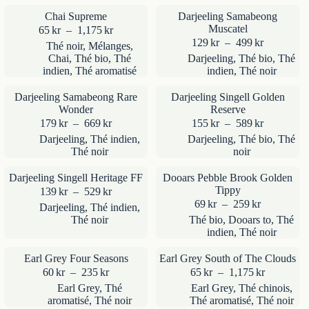
215kr
à
Chai Supreme
Darjeeling Samabeong
249kr
Muscatel
Plage
65
kr
–
1,175
kr
de
Plage
129
kr
–
499
kr
Thé noir
,
Mélanges
,
prix :
de
Chai
,
Thé bio
,
Thé
Darjeeling
,
Thé bio
,
Thé
65kr
prix :
indien
,
Thé aromatisé
indien
,
Thé noir
à
129kr
1,175kr
à
Darjeeling Samabeong Rare
Darjeeling Singell Golden
499kr
Wonder
Reserve
Plage
Plage
179
kr
–
669
kr
155
kr
–
589
kr
de
de
Darjeeling
,
Thé indien
,
Darjeeling
,
Thé bio
,
Thé
prix :
prix :
Thé noir
noir
179kr
155kr
à
à
Darjeeling Singell Heritage FF
Dooars Pebble Brook Golden
669kr
589kr
Tippy
Plage
139
kr
–
529
kr
de
Plage
69
kr
–
259
kr
Darjeeling
,
Thé indien
,
prix :
de
Thé noir
Thé bio
,
Dooars to
,
Thé
139kr
prix :
indien
,
Thé noir
à
69kr
529kr
à
Earl Grey Four Seasons
Earl Grey South of The Clouds
259kr
Plage
Plage
60
kr
–
235
kr
65
kr
–
1,175
kr
de
de
Earl Grey
,
Thé
Earl Grey
,
Thé chinois
,
prix :
prix :
aromatisé
,
Thé noir
Thé aromatisé
,
Thé noir
60kr
65kr