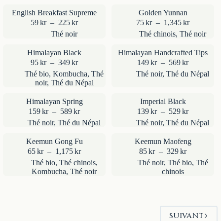
à
à
English Breakfast Supreme
Golden Yunnan
235kr
1,175kr
Plage
Plage
59
kr
–
225
kr
75
kr
–
1,345
kr
de
de
Thé noir
Thé chinois
,
Thé noir
prix :
prix :
59kr
75kr
Himalayan Black
Himalayan Handcrafted Tips
à
à
Plage
Plage
95
kr
–
349
kr
149
kr
–
569
kr
225kr
1,345kr
de
de
Thé bio
,
Kombucha
,
Thé
Thé noir
,
Thé du Népal
prix :
prix :
noir
,
Thé du Népal
95kr
149kr
à
à
Himalayan Spring
Imperial Black
349kr
569kr
Plage
Plage
159
kr
–
589
kr
139
kr
–
529
kr
de
de
Thé noir
,
Thé du Népal
Thé noir
,
Thé du Népal
prix :
prix :
159kr
139kr
Keemun Gong Fu
Keemun Maofeng
à
à
Plage
Plage
65
kr
–
1,175
kr
85
kr
–
329
kr
589kr
529kr
de
de
Thé bio
,
Thé chinois
,
Thé noir
,
Thé bio
,
Thé
prix :
prix :
Kombucha
,
Thé noir
chinois
65kr
85kr
à
à
1,175kr
329kr
SUIVANT