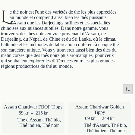
L
e thé noir est l'une des variétés de thé les plus appréciées
au monde et comprend aussi bien les thés puissants
d'Assam que les Darjeelings raffinés et les spécialités
chinoises aux nuances subtiles. Dans notre gamme, vous
trouverez des thés noirs en vrac provenant d’Assam, de
Darjeeling, du Népal, de Chine et du Sri Lanka, où le climat,
l’altitude et les méthodes de fabrication confèrent à chaque thé
son caractère unique. Vous y trouverez aussi bien des thés du
matin corsés que des thés noirs plus aromatiques, pour ceux
qui souhaitent explorer les différences entre les plus grandes
régions productrices de thé au monde.
Assam Chardwar FBOP Tippy
Assam Chardwar Golden
Tippy
Plage
59
kr
–
215
kr
de
Plage
69
kr
–
249
kr
Thé d'Assam
,
Thé bio
,
prix :
de
Thé indien
,
Thé noir
Thé d'Assam
,
Thé bio
,
59kr
prix :
Thé indien
,
Thé noir
à
69kr