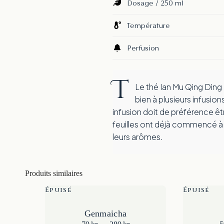
Dosage / 250 ml
Température
Perfusion
T
Le thé Ian Mu Qing Ding Reserve se prête
bien à plusieurs infusio
infusion doit de préférence êtr
feuilles ont déjà commencé à s'
leurs arômes.
Produits similaires
Épuisé
Épuisé
Genmaicha
Plage