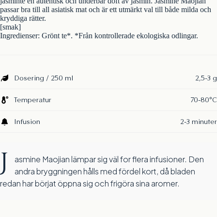
jasminte en autentisk och underbar doft av jasmin. Jasmine Maojian
passar bra till all asiatisk mat och är ett utmärkt val till både milda och
kryddiga rätter.
[smak]
Ingredienser: Grönt te*. *Från kontrollerade ekologiska odlingar.
Dosering / 250 ml
2,5-3 g
Temperatur
70-80°C
Infusion
2-3 minuter
J
asmine Maojian lämpar sig väl for flera infusioner. Den
andra bryggningen hålls med fördel kort, då bladen
redan har börjat öppna sig och frigöra sina aromer.