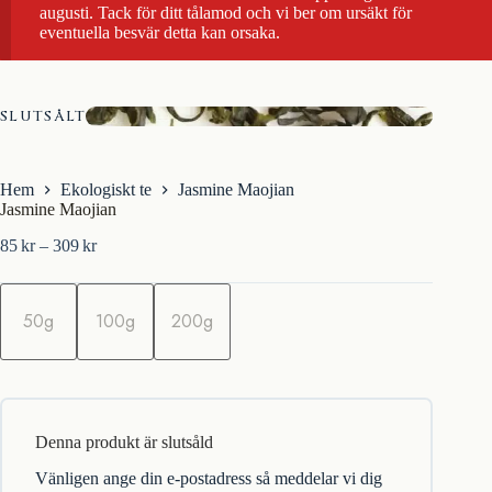
augusti. Tack för ditt tålamod och vi ber om ursäkt för
eventuella besvär detta kan orsaka.
SLUTSÅLT
Hem
Ekologiskt te
Jasmine Maojian
Jasmine Maojian
Prisintervall:
85
kr
–
309
kr
85kr
till
m
309kr
ä
50g
100g
200g
n
g
d
Denna produkt är slutsåld
Vänligen ange din e-postadress så meddelar vi dig