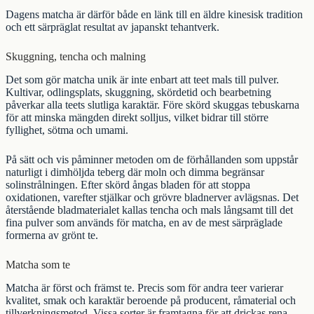
Dagens matcha är därför både en länk till en äldre kinesisk tradition
och ett särpräglat resultat av japanskt tehantverk.
Skuggning, tencha och malning
Det som gör matcha unik är inte enbart att teet mals till pulver.
Kultivar, odlingsplats, skuggning, skördetid och bearbetning
påverkar alla teets slutliga karaktär. Före skörd skuggas tebuskarna
för att minska mängden direkt solljus, vilket bidrar till större
fyllighet, sötma och umami.
På sätt och vis påminner metoden om de förhållanden som uppstår
naturligt i dimhöljda teberg där moln och dimma begränsar
solinstrålningen. Efter skörd ångas bladen för att stoppa
oxidationen, varefter stjälkar och grövre bladnerver avlägsnas. Det
återstående bladmaterialet kallas tencha och mals långsamt till det
fina pulver som används för matcha, en av de mest särpräglade
formerna av
grönt te
.
Matcha som te
Matcha är först och främst te. Precis som för andra teer varierar
kvalitet, smak och karaktär beroende på producent, råmaterial och
tillverkningsmetod. Vissa sorter är framtagna för att drickas rena