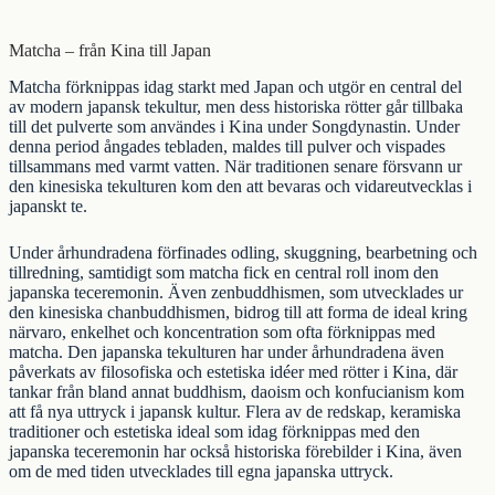
Matcha – från Kina till Japan
Matcha förknippas idag starkt med Japan och utgör en central del
av modern japansk tekultur, men dess historiska rötter går tillbaka
till det pulverte som användes i Kina under Songdynastin. Under
denna period ångades tebladen, maldes till pulver och vispades
tillsammans med varmt vatten. När traditionen senare försvann ur
den kinesiska tekulturen kom den att bevaras och vidareutvecklas i
japanskt te
.
Under århundradena förfinades odling, skuggning, bearbetning och
tillredning, samtidigt som matcha fick en central roll inom den
japanska teceremonin. Även zenbuddhismen, som utvecklades ur
den kinesiska chanbuddhismen, bidrog till att forma de ideal kring
närvaro, enkelhet och koncentration som ofta förknippas med
matcha. Den japanska tekulturen har under århundradena även
påverkats av filosofiska och estetiska idéer med rötter i Kina, där
tankar från bland annat buddhism, daoism och konfucianism kom
att få nya uttryck i japansk kultur. Flera av de redskap, keramiska
traditioner och estetiska ideal som idag förknippas med den
japanska teceremonin har också historiska förebilder i Kina, även
om de med tiden utvecklades till egna japanska uttryck.