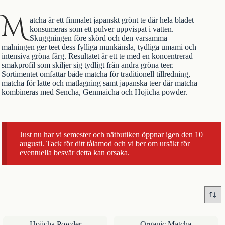
M
atcha är ett finmalet japanskt
grönt te
där hela bladet
konsumeras som ett pulver uppvispat i vatten.
Skuggningen före skörd och den varsamma
malningen ger teet dess fylliga munkänsla, tydliga umami och
intensiva gröna färg. Resultatet är ett te med en koncentrerad
smakprofil som skiljer sig tydligt från andra gröna teer.
Sortimentet omfattar både matcha för traditionell tillredning,
matcha för latte och matlagning samt
japanska teer
där matcha
kombineras med Sencha, Genmaicha och Hojicha powder.
Just nu har vi semester och nätbutiken öppnar igen den 10
augusti. Tack för ditt tålamod och vi ber om ursäkt för
eventuella besvär detta kan orsaka.
Hojicha Powder
Organic Matcha