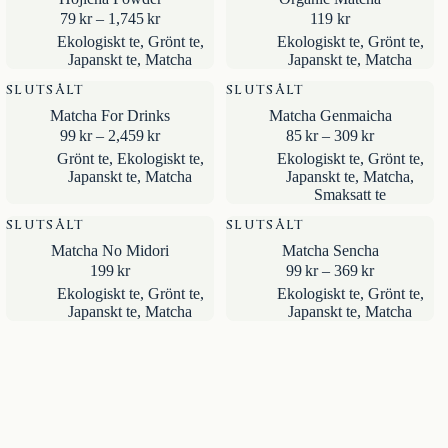
Prisintervall:
79
kr
–
1,745
kr
119
kr
79kr
Ekologiskt te
,
Grönt te
,
Ekologiskt te
,
Grönt te
,
till
Japanskt te
,
Matcha
Japanskt te
,
Matcha
1,745kr
SLUTSÅLT
SLUTSÅLT
Matcha For Drinks
Matcha Genmaicha
Prisintervall:
Prisintervall
99
kr
–
2,459
kr
85
kr
–
309
kr
99kr
85kr
Grönt te
,
Ekologiskt te
,
Ekologiskt te
,
Grönt te
,
till
till
Japanskt te
,
Matcha
Japanskt te
,
Matcha
,
2,459kr
309kr
Smaksatt te
SLUTSÅLT
SLUTSÅLT
Matcha No Midori
Matcha Sencha
Prisintervall
199
kr
99
kr
–
369
kr
99kr
Ekologiskt te
,
Grönt te
,
Ekologiskt te
,
Grönt te
,
till
Japanskt te
,
Matcha
Japanskt te
,
Matcha
369kr