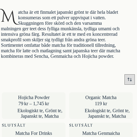
M
atcha är ett finmalet japanskt
grönt te
där hela bladet
konsumeras som ett pulver uppvispat i vatten.
Skuggningen före skörd och den varsamma
malningen ger teet dess fylliga munkänsla, tydliga umami och
intensiva gröna färg. Resultatet är ett te med en koncentrerad
smakprofil som skiljer sig tydligt från andra gröna teer.
Sortimentet omfattar både matcha för traditionell tillredning,
matcha för latte och matlagning samt
japanska teer
där matcha
kombineras med Sencha, Genmaicha och Hojicha powder.
Hojicha Powder
Organic Matcha
Prisintervall:
79
kr
–
1,745
kr
119
kr
79kr
Ekologiskt te
,
Grönt te
,
Ekologiskt te
,
Grönt te
,
till
Japanskt te
,
Matcha
Japanskt te
,
Matcha
1,745kr
SLUTSÅLT
SLUTSÅLT
Matcha For Drinks
Matcha Genmaicha