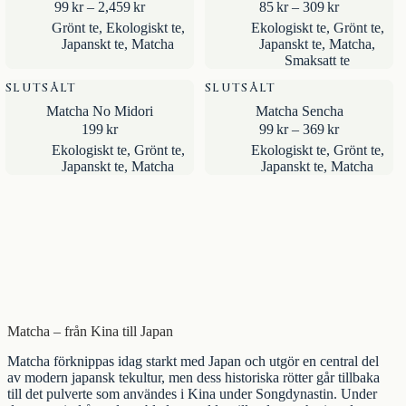
Prisintervall:
Prisintervall
99
kr
–
2,459
kr
85
kr
–
309
kr
99kr
85kr
Grönt te
,
Ekologiskt te
,
Ekologiskt te
,
Grönt te
,
till
till
Japanskt te
,
Matcha
Japanskt te
,
Matcha
,
2,459kr
309kr
Smaksatt te
SLUTSÅLT
SLUTSÅLT
Matcha No Midori
Matcha Sencha
Prisintervall
199
kr
99
kr
–
369
kr
99kr
Ekologiskt te
,
Grönt te
,
Ekologiskt te
,
Grönt te
,
till
Japanskt te
,
Matcha
Japanskt te
,
Matcha
369kr
Matcha – från Kina till Japan
Matcha förknippas idag starkt med Japan och utgör en central del
av modern japansk tekultur, men dess historiska rötter går tillbaka
till det pulverte som användes i Kina under Songdynastin. Under