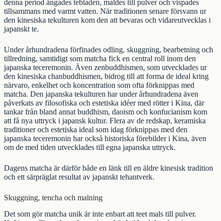
denna period ångades tebladen, maldes till pulver och vispades
tillsammans med varmt vatten. När traditionen senare försvann ur
den kinesiska tekulturen kom den att bevaras och vidareutvecklas i
japanskt te
.
Under århundradena förfinades odling, skuggning, bearbetning och
tillredning, samtidigt som matcha fick en central roll inom den
japanska teceremonin. Även zenbuddhismen, som utvecklades ur
den kinesiska chanbuddhismen, bidrog till att forma de ideal kring
närvaro, enkelhet och koncentration som ofta förknippas med
matcha. Den japanska tekulturen har under århundradena även
påverkats av filosofiska och estetiska idéer med rötter i Kina, där
tankar från bland annat buddhism, daoism och konfucianism kom
att få nya uttryck i japansk kultur. Flera av de redskap, keramiska
traditioner och estetiska ideal som idag förknippas med den
japanska teceremonin har också historiska förebilder i Kina, även
om de med tiden utvecklades till egna japanska uttryck.
Dagens matcha är därför både en länk till en äldre kinesisk tradition
och ett särpräglat resultat av japanskt tehantverk.
Skuggning, tencha och malning
Det som gör matcha unik är inte enbart att teet mals till pulver.