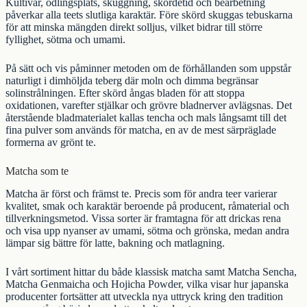
Kultivar, odlingsplats, skuggning, skördetid och bearbetning
påverkar alla teets slutliga karaktär. Före skörd skuggas tebuskarna
för att minska mängden direkt solljus, vilket bidrar till större
fyllighet, sötma och umami.
På sätt och vis påminner metoden om de förhållanden som uppstår
naturligt i dimhöljda teberg där moln och dimma begränsar
solinstrålningen. Efter skörd ångas bladen för att stoppa
oxidationen, varefter stjälkar och grövre bladnerver avlägsnas. Det
återstående bladmaterialet kallas tencha och mals långsamt till det
fina pulver som används för matcha, en av de mest särpräglade
formerna av
grönt te
.
Matcha som te
Matcha är först och främst te. Precis som för andra teer varierar
kvalitet, smak och karaktär beroende på producent, råmaterial och
tillverkningsmetod. Vissa sorter är framtagna för att drickas rena
och visa upp nyanser av umami, sötma och grönska, medan andra
lämpar sig bättre för latte, bakning och matlagning.
I vårt sortiment hittar du både klassisk matcha samt
Matcha Sencha
,
Matcha Genmaicha
och
Hojicha Powder
, vilka visar hur japanska
producenter fortsätter att utveckla nya uttryck kring den tradition