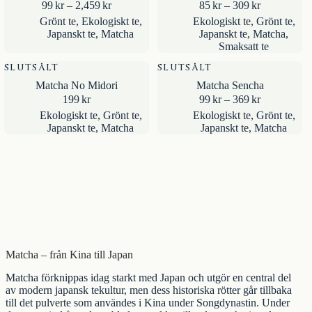
Prisintervall:
Prisintervall
99
kr
–
2,459
kr
85
kr
–
309
kr
99kr
85kr
Grönt te
,
Ekologiskt te
,
Ekologiskt te
,
Grönt te
,
till
till
Japanskt te
,
Matcha
Japanskt te
,
Matcha
,
2,459kr
309kr
Smaksatt te
SLUTSÅLT
SLUTSÅLT
Matcha No Midori
Matcha Sencha
Prisintervall
199
kr
99
kr
–
369
kr
99kr
Ekologiskt te
,
Grönt te
,
Ekologiskt te
,
Grönt te
,
till
Japanskt te
,
Matcha
Japanskt te
,
Matcha
369kr
Matcha – från Kina till Japan
Matcha förknippas idag starkt med Japan och utgör en central del
av modern japansk tekultur, men dess historiska rötter går tillbaka
till det pulverte som användes i Kina under Songdynastin. Under