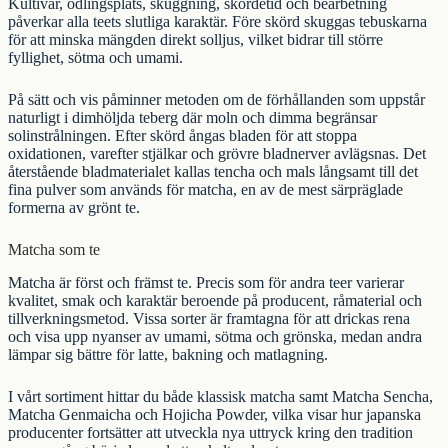
Kultivar, odlingsplats, skuggning, skördetid och bearbetning
påverkar alla teets slutliga karaktär. Före skörd skuggas tebuskarna
för att minska mängden direkt solljus, vilket bidrar till större
fyllighet, sötma och umami.
På sätt och vis påminner metoden om de förhållanden som uppstår
naturligt i dimhöljda teberg där moln och dimma begränsar
solinstrålningen. Efter skörd ångas bladen för att stoppa
oxidationen, varefter stjälkar och grövre bladnerver avlägsnas. Det
återstående bladmaterialet kallas tencha och mals långsamt till det
fina pulver som används för matcha, en av de mest särpräglade
formerna av
grönt te
.
Matcha som te
Matcha är först och främst te. Precis som för andra teer varierar
kvalitet, smak och karaktär beroende på producent, råmaterial och
tillverkningsmetod. Vissa sorter är framtagna för att drickas rena
och visa upp nyanser av umami, sötma och grönska, medan andra
lämpar sig bättre för latte, bakning och matlagning.
I vårt sortiment hittar du både klassisk matcha samt
Matcha Sencha
,
Matcha Genmaicha
och
Hojicha Powder
, vilka visar hur japanska
producenter fortsätter att utveckla nya uttryck kring den tradition