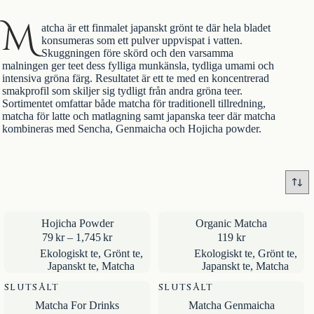
M
atcha är ett finmalet japanskt
grönt te
där hela bladet
konsumeras som ett pulver uppvispat i vatten.
Skuggningen före skörd och den varsamma
malningen ger teet dess fylliga munkänsla, tydliga umami och
intensiva gröna färg. Resultatet är ett te med en koncentrerad
smakprofil som skiljer sig tydligt från andra gröna teer.
Sortimentet omfattar både matcha för traditionell tillredning,
matcha för latte och matlagning samt
japanska teer
där matcha
kombineras med Sencha, Genmaicha och Hojicha powder.
Hojicha Powder
Organic Matcha
Prisintervall:
79
kr
–
1,745
kr
119
kr
79kr
Ekologiskt te
,
Grönt te
,
Ekologiskt te
,
Grönt te
,
till
Japanskt te
,
Matcha
Japanskt te
,
Matcha
1,745kr
SLUTSÅLT
SLUTSÅLT
Matcha For Drinks
Matcha Genmaicha