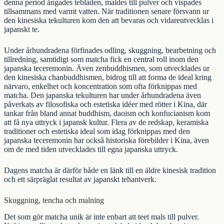
denna period ångades tebladen, maldes till pulver och vispades
tillsammans med varmt vatten. När traditionen senare försvann ur
den kinesiska tekulturen kom den att bevaras och vidareutvecklas i
japanskt te
.
Under århundradena förfinades odling, skuggning, bearbetning och
tillredning, samtidigt som matcha fick en central roll inom den
japanska teceremonin. Även zenbuddhismen, som utvecklades ur
den kinesiska chanbuddhismen, bidrog till att forma de ideal kring
närvaro, enkelhet och koncentration som ofta förknippas med
matcha. Den japanska tekulturen har under århundradena även
påverkats av filosofiska och estetiska idéer med rötter i Kina, där
tankar från bland annat buddhism, daoism och konfucianism kom
att få nya uttryck i japansk kultur. Flera av de redskap, keramiska
traditioner och estetiska ideal som idag förknippas med den
japanska teceremonin har också historiska förebilder i Kina, även
om de med tiden utvecklades till egna japanska uttryck.
Dagens matcha är därför både en länk till en äldre kinesisk tradition
och ett särpräglat resultat av japanskt tehantverk.
Skuggning, tencha och malning
Det som gör matcha unik är inte enbart att teet mals till pulver.