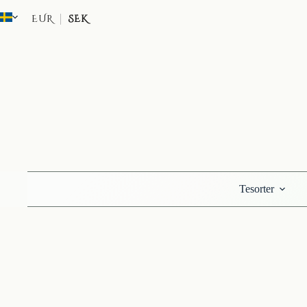
Hoppa
till
EUR
SEK
innehåll
Tesorter