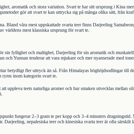
ighet, aromatik och stora variation. Svart te har sitt ursprung i Kina m
metoder gör att svart te kan uttrycka sig på många olika sätt, från kraftf
na
. Bland våra mest uppskattade svarta teer finns
Darjeeling Samabeon
av världens mest klassiska ursprung för svart te.
ör sin fyllighet och maltighet, Darjeeling för sin aromatik och muskatel
n och Yunnan tenderar att vara mjukare och mer nyanserade med toner
r betydligt fler uttryck än så. Från Himalayas höghöjdsodlingar till de 
m ryms inom kategorin svart te.
het att uppleva teets naturliga aromer och hur smaken utvecklas mellan o
i
.
spunkt fungerar 2–3 gram te per kopp och 3–4 minuters dragningstid. 
r. Darjeeling, nepalesiska teer och kinesiska svarta teer är ofta särskilt 