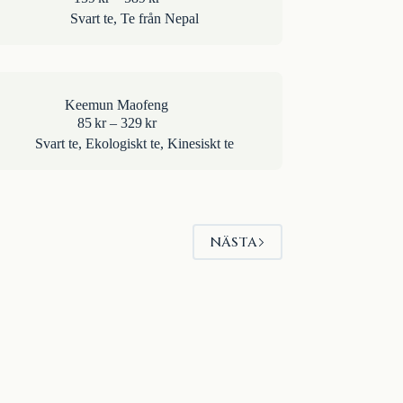
159kr
Svart te
,
Te från Nepal
till
589kr
Keemun Maofeng
Prisintervall:
85
kr
–
329
kr
85kr
Svart te
,
Ekologiskt te
,
Kinesiskt te
till
329kr
NÄSTA