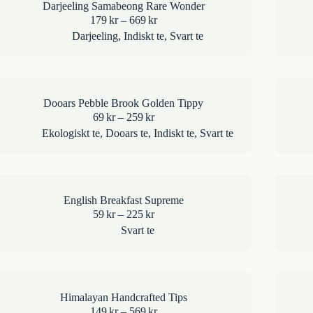
Darjeeling Samabeong Rare Wonder
Prisintervall:
179
kr
–
669
kr
179kr
Darjeeling
,
Indiskt te
,
Svart te
till
669kr
Dooars Pebble Brook Golden Tippy
Prisintervall:
69
kr
–
259
kr
69kr
Ekologiskt te
,
Dooars te
,
Indiskt te
,
Svart te
till
259kr
English Breakfast Supreme
Prisintervall:
59
kr
–
225
kr
59kr
Svart te
till
225kr
Himalayan Handcrafted Tips
Prisintervall:
149
kr
–
569
kr