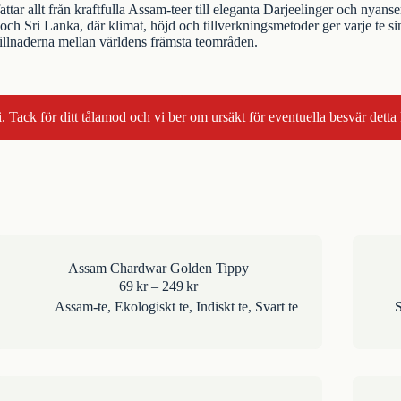
tar allt från kraftfulla Assam-teer till eleganta Darjeelinger och nyansera
och Sri Lanka, där klimat, höjd och tillverkningsmetoder ger varje te s
killnaderna mellan världens främsta teområden.
. Tack för ditt tålamod och vi ber om ursäkt för eventuella besvär detta
Assam Chardwar Golden Tippy
Prisintervall:
69
kr
–
249
kr
69kr
Assam-te
,
Ekologiskt te
,
Indiskt te
,
Svart te
S
till
249kr