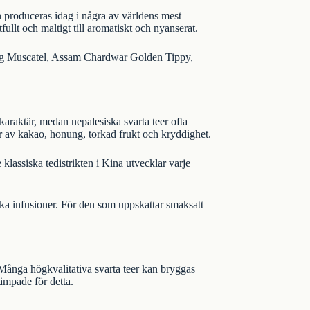
en produceras idag i några av världens mest
ullt och maltigt till aromatiskt och nyanserat.
g Muscatel
,
Assam Chardwar Golden Tippy
,
lkaraktär, medan nepalesiska svarta teer ofta
 av kakao, honung, torkad frukt och kryddighet.
klassiska tedistrikten i Kina utvecklar varje
lika infusioner. För den som uppskattar smaksatt
Många högkvalitativa svarta teer kan bryggas
lämpade för detta.