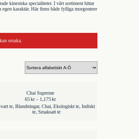
de kinesiska specialiteter. I vårt sortiment hittar
in egen karaktär. Här finns både fylliga morgonteer
 kan orsaka.
Chai Supreme
Prisintervall:
65
kr
–
1,175
kr
65kr
vart te
,
Blandningar
,
Chai
,
Ekologiskt te
,
Indiskt
till
te
,
Smaksatt te
1,175kr