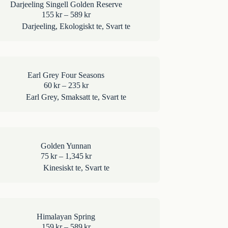
Darjeeling Singell Golden Reserve
Prisintervall:
155
kr
–
589
kr
155kr
Darjeeling
,
Ekologiskt te
,
Svart te
till
589kr
Earl Grey Four Seasons
Prisintervall:
60
kr
–
235
kr
60kr
Earl Grey
,
Smaksatt te
,
Svart te
till
235kr
Golden Yunnan
Prisintervall:
75
kr
–
1,345
kr
75kr
Kinesiskt te
,
Svart te
till
1,345kr
Himalayan Spring
Prisintervall:
159
kr
–
589
kr