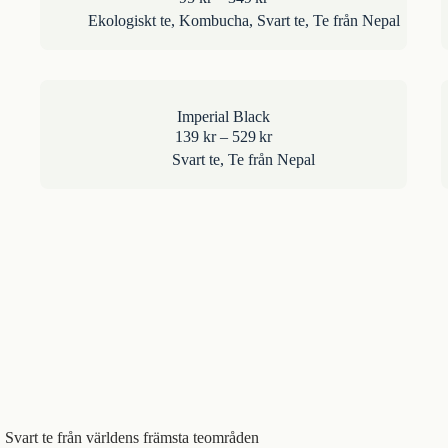
95kr
Ekologiskt te
,
Kombucha
,
Svart te
,
Te från Nepal
till
349kr
Imperial Black
Prisintervall:
139
kr
–
529
kr
139kr
Svart te
,
Te från Nepal
till
529kr
Svart te från världens främsta teområden