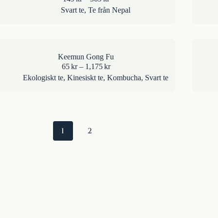
149kr
Svart te
,
Te från Nepal
till
569kr
Keemun Gong Fu
Prisintervall:
65
kr
–
1,175
kr
65kr
Ekologiskt te
,
Kinesiskt te
,
Kombucha
,
Svart te
till
1,175kr
1
2