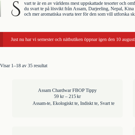
S
vart te är en av världens mest uppskattade tesorter och omfat
du svart te på lösvikt från Assam, Darjeeling, Nepal, Kina 
och mer aromatiska svarta teer för den som vill utforska s
Just nu har vi semester och nätbutiken öppnar igen den 10 augusti
Visar 1–18 av 35 resultat
Assam Chardwar FBOP Tippy
Prisintervall:
59
kr
–
215
kr
59kr
Assam-te
,
Ekologiskt te
,
Indiskt te
,
Svart te
till
215kr