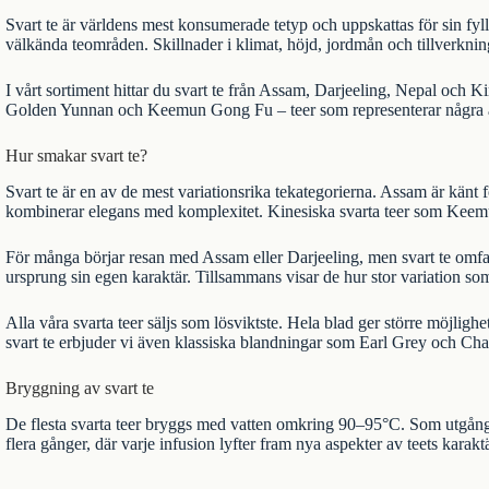
Svart te är världens mest konsumerade tetyp och uppskattas för sin fyll
välkända teområden. Skillnader i klimat, höjd, jordmån och tillverknings
I vårt sortiment hittar du svart te från
Assam
,
Darjeeling
,
Nepal
och
Ki
Golden Yunnan
och
Keemun Gong Fu
– teer som representerar några 
Hur smakar svart te?
Svart te är en av de mest variationsrika tekategorierna. Assam är känt f
kombinerar elegans med komplexitet. Kinesiska svarta teer som Keemu
För många börjar resan med Assam eller Darjeeling, men svart te omfatta
ursprung sin egen karaktär. Tillsammans visar de hur stor variation so
Alla våra svarta teer säljs som lösviktste. Hela blad ger större möjlig
svart te erbjuder vi även klassiska blandningar som
Earl Grey
och
Cha
Bryggning av svart te
De flesta svarta teer bryggs med vatten omkring 90–95°C. Som utgång
flera gånger, där varje infusion lyfter fram nya aspekter av teets karaktä