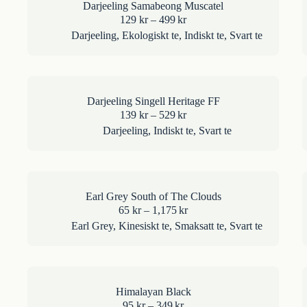
Darjeeling Samabeong Muscatel
Prisintervall:
129
kr
–
499
kr
129kr
Darjeeling
,
Ekologiskt te
,
Indiskt te
,
Svart te
till
499kr
Darjeeling Singell Heritage FF
Prisintervall:
139
kr
–
529
kr
139kr
Darjeeling
,
Indiskt te
,
Svart te
till
529kr
Earl Grey South of The Clouds
Prisintervall:
65
kr
–
1,175
kr
65kr
Earl Grey
,
Kinesiskt te
,
Smaksatt te
,
Svart te
till
1,175kr
Himalayan Black
Prisintervall:
95
kr
–
349
kr