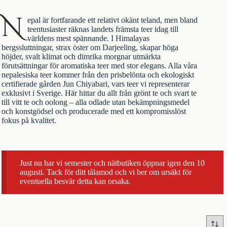
N
epal är fortfarande ett relativt okänt teland, men bland
teentusiaster räknas landets främsta teer idag till
världens mest spännande. I Himalayas
bergssluttningar, strax öster om
Darjeeling
, skapar höga
höjder, svalt klimat och dimrika morgnar utmärkta
förutsättningar för aromatiska teer med stor elegans. Alla våra
nepalesiska teer kommer från den prisbelönta och ekologiskt
certifierade gården Jun Chiyabari, vars teer vi representerar
exklusivt i Sverige. Här hittar du allt från
grönt te
och
svart te
till
vitt te
och
oolong
– alla odlade utan bekämpningsmedel
och konstgödsel och producerade med ett kompromisslöst
fokus på kvalitet.
Just nu har vi semester och nätbutiken öppnar igen den 10
augusti. Tack för ditt tålamod och vi ber om ursäkt för
eventuella besvär detta kan orsaka.