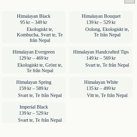
Himalayan Black
Himalayan Bouquet
Prisintervall:
Prisinterval
95
kr
–
349
kr
139
kr
–
529
kr
95kr
139kr
Ekologiskt te
,
Oolong
,
Ekologiskt te
,
till
till
Kombucha
,
Svart te
,
Te
Te från Nepal
349kr
529kr
från Nepal
Himalayan Evergreen
Himalayan Handcrafted Tips
Prisintervall:
Prisinterval
129
kr
–
469
kr
149
kr
–
569
kr
129kr
149kr
Ekologiskt te
,
Grönt te
,
Svart te
,
Te från Nepal
till
till
Te från Nepal
469kr
569kr
Himalayan Spring
Himalayan White
Prisintervall:
Prisinterval
159
kr
–
589
kr
135
kr
–
499
kr
159kr
135kr
Svart te
,
Te från Nepal
Vitt te
,
Te från Nepal
till
till
589kr
499kr
Imperial Black
Prisintervall:
139
kr
–
529
kr
139kr
Svart te
,
Te från Nepal
till
529kr