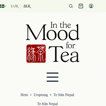
Hoppa
till
EUR
SEK
Kundvagn
innehåll
Hem
Ursprung
Te från Nepal
Te från Nepal