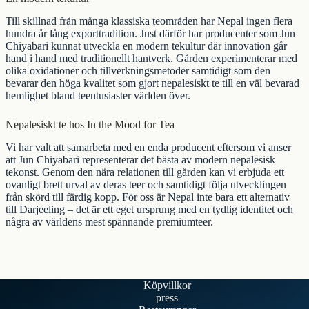
Till skillnad från många klassiska teområden har Nepal ingen flera
hundra år lång exporttradition. Just därför har producenter som Jun
Chiyabari kunnat utveckla en modern tekultur där innovation går
hand i hand med traditionellt hantverk. Gården experimenterar med
olika oxidationer och tillverkningsmetoder samtidigt som den
bevarar den höga kvalitet som gjort nepalesiskt te till en väl bevarad
hemlighet bland teentusiaster världen över.
Nepalesiskt te hos In the Mood for Tea
Vi har valt att samarbeta med en enda producent eftersom vi anser
att Jun Chiyabari representerar det bästa av modern nepalesisk
tekonst. Genom den nära relationen till gården kan vi erbjuda ett
ovanligt brett urval av deras teer och samtidigt följa utvecklingen
från skörd till färdig kopp. För oss är Nepal inte bara ett alternativ
till Darjeeling – det är ett eget ursprung med en tydlig identitet och
några av världens mest spännande premiumteer.
Köpvillkor
press