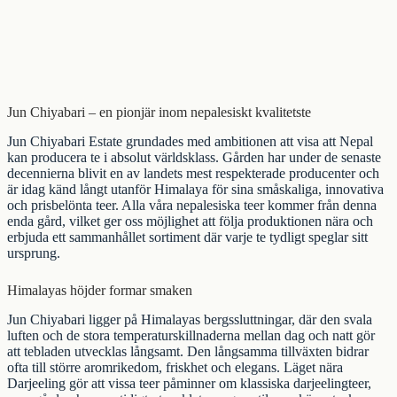
Jun Chiyabari – en pionjär inom nepalesiskt kvalitetste
Jun Chiyabari Estate grundades med ambitionen att visa att Nepal
kan producera te i absolut världsklass. Gården har under de senaste
decennierna blivit en av landets mest respekterade producenter och
är idag känd långt utanför Himalaya för sina småskaliga, innovativa
och prisbelönta teer. Alla våra nepalesiska teer kommer från denna
enda gård, vilket ger oss möjlighet att följa produktionen nära och
erbjuda ett sammanhållet sortiment där varje te tydligt speglar sitt
ursprung.
Himalayas höjder formar smaken
Jun Chiyabari ligger på Himalayas bergssluttningar, där den svala
luften och de stora temperaturskillnaderna mellan dag och natt gör
att tebladen utvecklas långsamt. Den långsamma tillväxten bidrar
ofta till större aromrikedom, friskhet och elegans. Läget nära
Darjeeling
gör att vissa teer påminner om klassiska darjeelingteer,