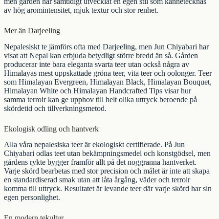
men gården har samtidigt utvecklat en egen stil som kännetecknas
av hög aromintensitet, mjuk textur och stor renhet.
Mer än Darjeeling
Nepalesiskt te jämförs ofta med Darjeeling, men Jun Chiyabari har
visat att Nepal kan erbjuda betydligt större bredd än så. Gården
producerar inte bara eleganta svarta teer utan också några av
Himalayas mest uppskattade
gröna teer
,
vita teer
och
oolonger
. Teer
som
Himalayan Evergreen
,
Himalayan Black
,
Himalayan Bouquet
,
Himalayan White
och
Himalayan Handcrafted Tips
visar hur
samma terroir kan ge upphov till helt olika uttryck beroende på
skördetid och tillverkningsmetod.
Ekologisk odling och hantverk
Alla våra nepalesiska teer är
ekologiskt certifierade
. På Jun
Chiyabari odlas teet utan bekämpningsmedel och konstgödsel, men
gårdens rykte bygger framför allt på det noggranna hantverket.
Varje skörd bearbetas med stor precision och målet är inte att skapa
en standardiserad smak utan att låta årgång, väder och terroir
komma till uttryck. Resultatet är levande teer där varje skörd har sin
egen personlighet.
En modern tekultur