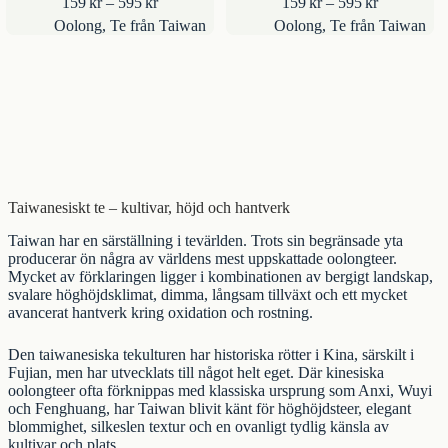
Prisintervall:
Prisinterval
159
kr
–
595
kr
159
kr
–
595
kr
159kr
159kr
Oolong
,
Te från Taiwan
Oolong
,
Te från Taiwan
till
till
595kr
595kr
Taiwanesiskt te – kultivar, höjd och hantverk
Taiwan har en särställning i tevärlden. Trots sin begränsade yta
producerar ön några av världens mest uppskattade oolongteer.
Mycket av förklaringen ligger i kombinationen av bergigt landskap,
svalare höghöjdsklimat, dimma, långsam tillväxt och ett mycket
avancerat hantverk kring oxidation och rostning.
Den taiwanesiska tekulturen har historiska rötter i
Kina
, särskilt i
Fujian, men har utvecklats till något helt eget. Där kinesiska
oolongteer ofta förknippas med klassiska ursprung som Anxi, Wuyi
och Fenghuang, har Taiwan blivit känt för höghöjdsteer, elegant
blommighet, silkeslen textur och en ovanligt tydlig känsla av
kultivar och plats.