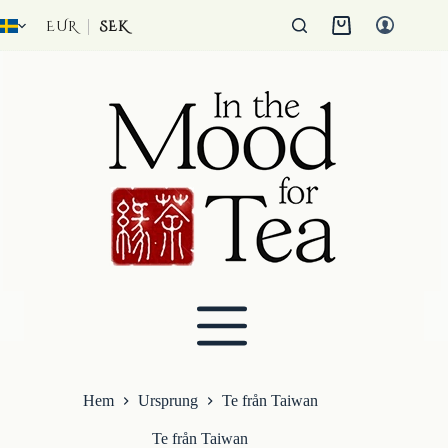
Hoppa
till
EUR
SEK
Kundvagn
innehåll
Hem
Ursprung
Te från Taiwan
Te från Taiwan