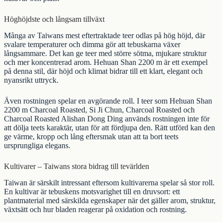
Höghöjdste och långsam tillväxt
Många av Taiwans mest eftertraktade teer odlas på hög höjd, där
svalare temperaturer och dimma gör att tebuskarna växer
långsammare. Det kan ge teer med större sötma, mjukare struktur
och mer koncentrerad arom.
Hehuan Shan 2200 m
är ett exempel
på denna stil, där höjd och klimat bidrar till ett klart, elegant och
nyansrikt uttryck.
Även rostningen spelar en avgörande roll. I teer som
Hehuan Shan
2200 m Charcoal Roasted
,
Si Ji Chun, Charcoal Roasted
och
Charcoal Roasted Alishan Dong Ding
används rostningen inte för
att dölja teets karaktär, utan för att fördjupa den. Rätt utförd kan den
ge värme, kropp och lång eftersmak utan att ta bort teets
ursprungliga elegans.
Kultivarer – Taiwans stora bidrag till tevärlden
Taiwan är särskilt intressant eftersom kultivarerna spelar så stor roll.
En kultivar är tebuskens motsvarighet till en druvsort: ett
plantmaterial med särskilda egenskaper när det gäller arom, struktur,
växtsätt och hur bladen reagerar på oxidation och rostning.