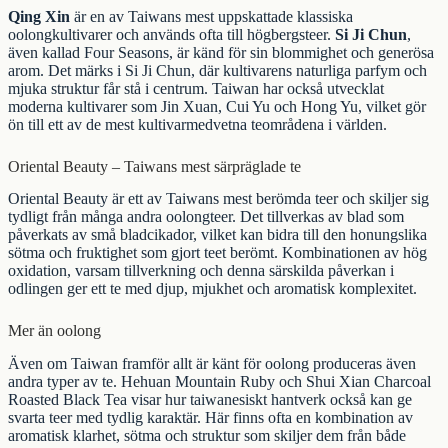
Qing Xin
är en av Taiwans mest uppskattade klassiska
oolongkultivarer och används ofta till högbergsteer.
Si Ji Chun
,
även kallad Four Seasons, är känd för sin blommighet och generösa
arom. Det märks i
Si Ji Chun
, där kultivarens naturliga parfym och
mjuka struktur får stå i centrum. Taiwan har också utvecklat
moderna kultivarer som Jin Xuan, Cui Yu och Hong Yu, vilket gör
ön till ett av de mest kultivarmedvetna teområdena i världen.
Oriental Beauty – Taiwans mest särpräglade te
Oriental Beauty
är ett av Taiwans mest berömda teer och skiljer sig
tydligt från många andra oolongteer. Det tillverkas av blad som
påverkats av små bladcikador, vilket kan bidra till den honungslika
sötma och fruktighet som gjort teet berömt. Kombinationen av hög
oxidation, varsam tillverkning och denna särskilda påverkan i
odlingen ger ett te med djup, mjukhet och aromatisk komplexitet.
Mer än oolong
Även om Taiwan framför allt är känt för
oolong
produceras även
andra typer av te.
Hehuan Mountain Ruby
och
Shui Xian Charcoal
Roasted Black Tea
visar hur taiwanesiskt hantverk också kan ge
svarta teer
med tydlig karaktär. Här finns ofta en kombination av
aromatisk klarhet, sötma och struktur som skiljer dem från både