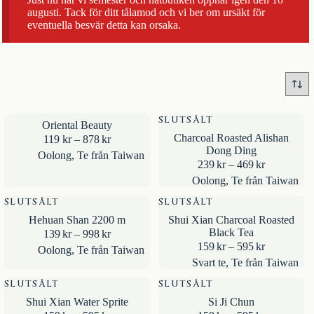
augusti. Tack för ditt tålamod och vi ber om ursäkt för
eventuella besvär detta kan orsaka.
SLUTSÅLT
Oriental Beauty
Charcoal Roasted Alishan
Prisintervall:
119
kr
–
878
kr
Dong Ding
119kr
Oolong
,
Te från Taiwan
till
Prisinterval
239
kr
–
469
kr
878kr
239kr
Oolong
,
Te från Taiwan
till
SLUTSÅLT
SLUTSÅLT
469kr
Hehuan Shan 2200 m
Shui Xian Charcoal Roasted
Black Tea
Prisintervall:
139
kr
–
998
kr
139kr
Prisinterval
159
kr
–
595
kr
Oolong
,
Te från Taiwan
till
159kr
Svart te
,
Te från Taiwan
998kr
till
SLUTSÅLT
SLUTSÅLT
595kr
Shui Xian Water Sprite
Si Ji Chun