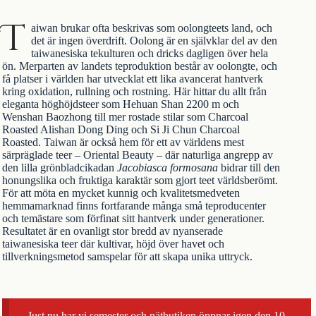
T
aiwan brukar ofta beskrivas som oolongteets land, och
det är ingen överdrift. Oolong är en självklar del av den
taiwanesiska tekulturen och dricks dagligen över hela
ön. Merparten av landets teproduktion består av
oolongte
, och
få platser i världen har utvecklat ett lika avancerat hantverk
kring oxidation, rullning och rostning. Här hittar du allt från
eleganta höghöjdsteer som
Hehuan Shan 2200 m
och
Wenshan Baozhong
till mer rostade stilar som
Charcoal
Roasted Alishan Dong Ding
och
Si Ji Chun Charcoal
Roasted
. Taiwan är också hem för ett av världens mest
särpräglade teer –
Oriental Beauty
– där naturliga angrepp av
den lilla grönbladcikadan
Jacobiasca formosana
bidrar till den
honungslika och fruktiga karaktär som gjort teet världsberömt.
För att möta en mycket kunnig och kvalitetsmedveten
hemmamarknad finns fortfarande många små teproducenter
och temästare som förfinat sitt hantverk under generationer.
Resultatet är en ovanligt stor bredd av nyanserade
taiwanesiska teer där kultivar, höjd över havet och
tillverkningsmetod samspelar för att skapa unika uttryck.
Just nu har vi semester och nätbutiken öppnar igen den 10