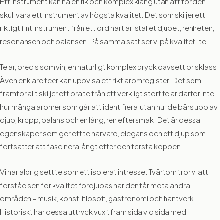
Ett instrument kan ha en rik och komplex klang utan att för den
skull vara ett instrument av högsta kvalitet. Det som skiljer ett
riktigt fint instrument från ett ordinärt är istället djupet, renheten,
resonansen och balansen. På samma sätt ser vi på kvalitet i te.
Te är, precis som vin, en naturligt komplex dryck oavsett prisklass.
Även enklare teer kan uppvisa ett rikt aromregister. Det som
framför allt skiljer ett bra te från ett verkligt stort te är därför inte
hur många aromer som går att identifiera, utan hur de bärs upp av
djup, kropp, balans och en lång, ren eftersmak. Det är dessa
egenskaper som ger ett te närvaro, elegans och ett djup som
fortsätter att fascinera långt efter den första koppen.
Vi har aldrig sett te som ett isolerat intresse. Tvärtom tror vi att
förståelsen för kvalitet fördjupas när den får möta andra
områden – musik, konst, filosofi, gastronomi och hantverk.
Historiskt har dessa uttryck vuxit fram sida vid sida med