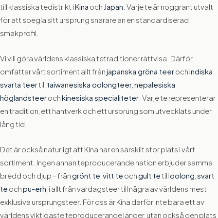
till klassiska tedistrikt i
Kina
och
Japan
. Varje te är noggrant utvalt
för att spegla sitt ursprung snarare än en standardiserad
smakprofil.
Vi vill göra världens klassiska tetraditioner rättvisa. Därför
omfattar vårt sortiment allt från
japanska gröna teer
och
indiska
svarta teer
till
taiwanesiska oolongteer
,
nepalesiska
höglandsteer
och
kinesiska specialiteter
. Varje te representerar
en tradition, ett hantverk och ett ursprung som utvecklats under
lång tid.
Det är också naturligt att Kina har en särskilt stor plats i vårt
sortiment. Ingen annan teproducerande nation erbjuder samma
bredd och djup – från
grönt te
,
vitt te
och
gult te
till
oolong
,
svart
te
och
pu-erh
, i allt från vardagsteer till några av världens mest
exklusiva ursprungsteer. För oss är Kina därför inte bara ett av
världens viktigaste teproducerande länder, utan också den plats