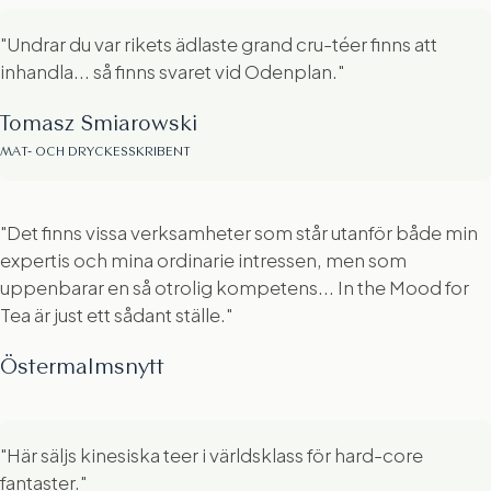
"Undrar du var rikets ädlaste grand cru-téer finns att
inhandla... så finns svaret vid Odenplan."
Tomasz Smiarowski
MAT- OCH DRYCKESSKRIBENT
"Det finns vissa verksamheter som står utanför både min
expertis och mina ordinarie intressen, men som
uppenbarar en så otrolig kompetens... In the Mood for
Tea är just ett sådant ställe."
Östermalmsnytt
"Här säljs kinesiska teer i världsklass för hard-core
fantaster."