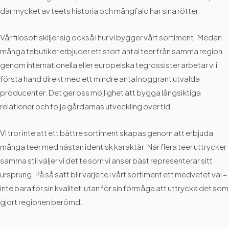
där mycket av teets historia och mångfald har sina rötter.
Vår filosofi skiljer sig också i hur vi bygger vårt sortiment. Medan
många tebutiker erbjuder ett stort antal teer från samma region
genom internationella eller europeiska tegrossister arbetar vi i
första hand direkt med ett mindre antal noggrant utvalda
producenter. Det ger oss möjlighet att bygga långsiktiga
relationer och följa gårdarnas utveckling över tid.
Vi tror inte att ett bättre sortiment skapas genom att erbjuda
många teer med nästan identisk karaktär. När flera teer uttrycker
samma stil väljer vi det te som vi anser bäst representerar sitt
ursprung. På så sätt blir varje te i vårt sortiment ett medvetet val –
inte bara för sin kvalitet, utan för sin förmåga att uttrycka det som
gjort regionen berömd.