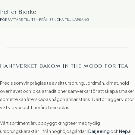
Petter Bjerke
FÖRFATTARE TILL TE – FRÅN SENCHA TILL LAPSANG
HANTVERKET BAKOM IN THE MOOD FOR TEA
Precis som vin präglas te av sitt ursprung. Jordmån, klimat, höjd
över havet och lokala traditioner samverkar för att skapa smaker
som inte kan återskapas någon annanstans. Därför lägger vi stor
vikt vid var och hur våra teer odlas.
Vårt sortiment är uppbyggt kring teer med tydlig
ursprungskaraktär – från höghöjdsgårdar i
Darjeeling
och
Nepal