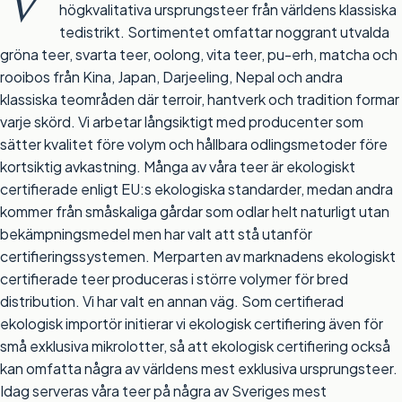
V
högkvalitativa ursprungsteer från världens klassiska
tedistrikt. Sortimentet omfattar noggrant utvalda
gröna teer
,
svarta teer
,
oolong
,
vita teer
,
pu-erh
,
matcha
och
rooibos
från
Kina
,
Japan
,
Darjeeling
,
Nepal
och andra
klassiska teområden där terroir, hantverk och tradition formar
varje skörd. Vi arbetar långsiktigt med producenter som
sätter kvalitet före volym och hållbara odlingsmetoder före
kortsiktig avkastning. Många av våra teer är
ekologiskt
certifierade enligt EU:s ekologiska standarder
, medan andra
kommer från småskaliga gårdar som odlar helt naturligt utan
bekämpningsmedel men har valt att stå utanför
certifieringssystemen. Merparten av marknadens ekologiskt
certifierade teer produceras i större volymer för bred
distribution. Vi har valt en annan väg. Som certifierad
ekologisk importör initierar vi ekologisk certifiering även för
små exklusiva mikrolotter, så att ekologisk certifiering också
kan omfatta några av världens mest exklusiva ursprungsteer.
Idag serveras våra teer på några av Sveriges mest