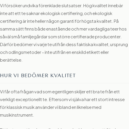
Vi försöker undvika förenklade slutsatser. Hög kvalitet innebär
inte att ett te saknar ekologisk certifiering, och ekologisk
certifiering är inte heller någon garanti för högsta kvalitet. På
samma sätt finns både enastående och mer vardagliga teer hos
såväl små familjegårdar som större certifierade producenter.
Därför bedömer vi varje te utifrån dess faktiska kvalitet, ursprung
och odlingsmetoder – inte utifrån en enskild etikett eller
berättelse.
HUR VI BEDÖMER KVALITET
Vi får ofta frågan vad som egentligen skiljer ett bra te från ett
verkligt exceptionellt te. Eftersom vi själva har ett stort intresse
för klassisk musik använder vi ibland en liknelse med
musikinstrument.