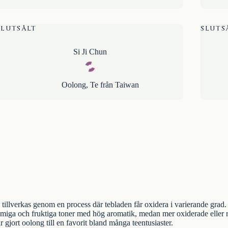
SLUTSÅLT
SLUTS
Si Ji Chun
Oolong
,
Te från Taiwan
tillverkas genom en process där tebladen får oxidera i varierande grad
mmiga och fruktiga toner med hög aromatik, medan mer oxiderade eller ro
 gjort oolong till en favorit bland många teentusiaster.