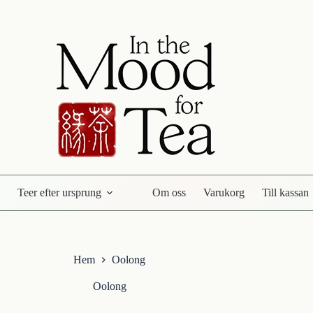
Teer efter ursprung
Om oss
Varukorg
Till kassan
Hem
Oolong
Oolong