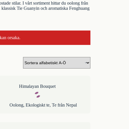
tade stilar. I vårt sortiment hittar du oolong från
rån klassisk Tie Guanyin och aromatiska Fenghuang
 kan orsaka.
Himalayan Bouquet
Oolong
,
Ekologiskt te
,
Te från Nepal