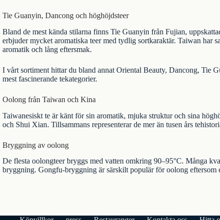
Tie Guanyin, Dancong och höghöjdsteer
Bland de mest kända stilarna finns
Tie Guanyin
från Fujian, uppskatt
erbjuder mycket aromatiska teer med tydlig sortkaraktär. Taiwan har sam
aromatik och lång eftersmak.
I vårt sortiment hittar du bland annat
Oriental Beauty
, Dancong, Tie Gu
mest fascinerande tekategorier.
Oolong från Taiwan och Kina
Taiwanesiskt te
är känt för sin aromatik, mjuka struktur och sina högh
och Shui Xian. Tillsammans representerar de mer än tusen års tehistoria
Bryggning av oolong
De flesta oolongteer bryggs med vatten omkring 90–95°C. Många kvalite
bryggning. Gongfu-bryggning är särskilt populär för oolong eftersom d
Köpvillkor
press
Restauranger
Kontakta oss
Hitta 