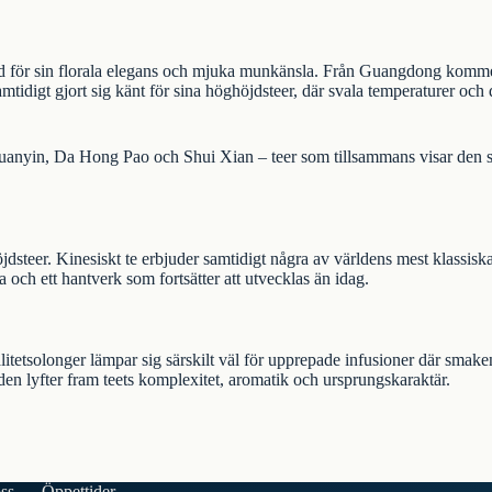
ad för sin florala elegans och mjuka munkänsla. Från Guangdong kom
tidigt gjort sig känt för sina höghöjdsteer, där svala temperaturer och d
anyin, Da Hong Pao och Shui Xian – teer som tillsammans visar den sto
öjdsteer.
Kinesiskt te
erbjuder samtidigt några av världens mest klassisk
 och ett hantverk som fortsätter att utvecklas än idag.
tsolonger lämpar sig särskilt väl för upprepade infusioner där smaken 
en lyfter fram teets komplexitet, aromatik och ursprungskaraktär.
oss
Öppettider