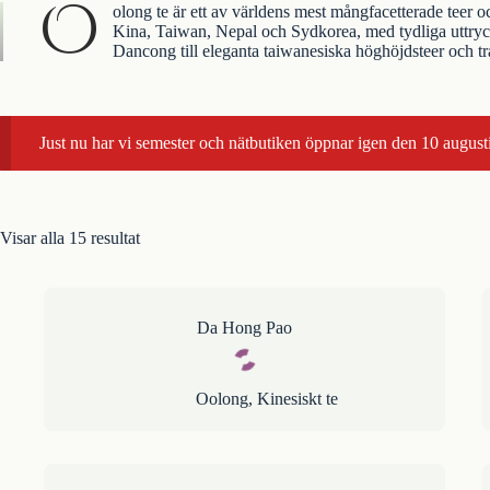
O
olong te är ett av världens mest mångfacetterade teer oc
Kina
,
Taiwan
,
Nepal
och Sydkorea, med tydliga uttryck
Dancong till eleganta taiwanesiska höghöjdsteer och tra
Just nu har vi semester och nätbutiken öppnar igen den 10 augusti
Visar alla 15 resultat
Da Hong Pao
Oolong
,
Kinesiskt te