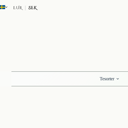
Hoppa
till
EUR
SEK
innehåll
Tesorter