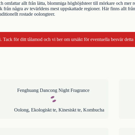
h omfattar allt från lätta, blommiga höghöjdsteer till mörkare och mer ros
 från några av tevärldens mest uppskattade regioner. Här finns allt f
ditionellt rostade oolongteer.
. Tack för ditt tålamod och vi ber om ursäkt för eventuella besvär detta
Fenghuang Dancong Night Fragrance
Oolong
,
Ekologiskt te
,
Kinesiskt te
,
Kombucha