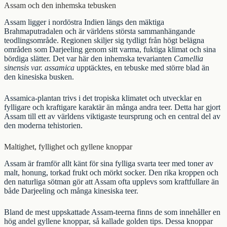
Assam och den inhemska tebusken
Assam ligger i nordöstra Indien längs den mäktiga
Brahmaputradalen och är världens största sammanhängande
teodlingsområde. Regionen skiljer sig tydligt från högt belägna
områden som Darjeeling genom sitt varma, fuktiga klimat och sina
bördiga slätter. Det var här den inhemska tevarianten
Camellia
sinensis var. assamica
upptäcktes, en tebuske med större blad än
den kinesiska busken.
Assamica-plantan trivs i det tropiska klimatet och utvecklar en
fylligare och kraftigare karaktär än många andra teer. Detta har gjort
Assam till ett av världens viktigaste teursprung och en central del av
den moderna tehistorien.
Maltighet, fyllighet och gyllene knoppar
Assam är framför allt känt för sina fylliga svarta teer med toner av
malt, honung, torkad frukt och mörkt socker. Den rika kroppen och
den naturliga sötman gör att Assam ofta upplevs som kraftfullare än
både
Darjeeling
och många
kinesiska teer
.
Bland de mest uppskattade Assam-teerna finns de som innehåller en
hög andel gyllene knoppar, så kallade golden tips. Dessa knoppar