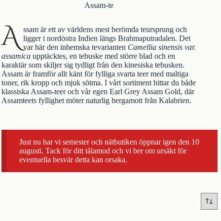
Assam-te
A
ssam är ett av världens mest berömda teursprung och
ligger i nordöstra Indien längs Brahmaputradalen. Det
var här den inhemska tevarianten
Camellia sinensis var.
assamica
upptäcktes, en tebuske med större blad och en
karaktär som skiljer sig tydligt från den kinesiska tebusken.
Assam är framför allt känt för fylliga
svarta teer
med maltiga
toner, rik kropp och mjuk sötma. I vårt sortiment hittar du både
klassiska Assam-teer och vår egen
Earl Grey Assam Gold
, där
Assamteets fyllighet möter naturlig bergamott från Kalabrien.
Just nu har vi semester och nätbutiken öppnar igen den 10
augusti. Tack för ditt tålamod och vi ber om ursäkt för
eventuella besvär detta kan orsaka.