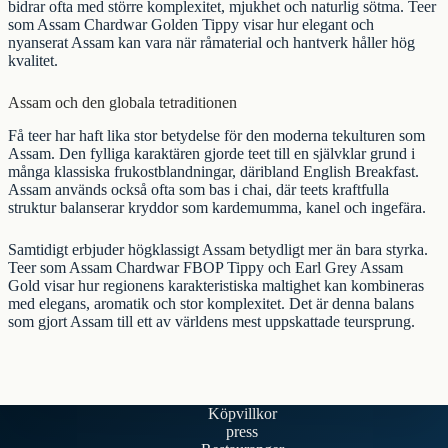
bidrar ofta med större komplexitet, mjukhet och naturlig sötma. Teer
som
Assam Chardwar Golden Tippy
visar hur elegant och
nyanserat Assam kan vara när råmaterial och hantverk håller hög
kvalitet.
Assam och den globala tetraditionen
Få teer har haft lika stor betydelse för den moderna tekulturen som
Assam. Den fylliga karaktären gjorde teet till en självklar grund i
många klassiska frukostblandningar, däribland English Breakfast.
Assam används också ofta som bas i chai, där teets kraftfulla
struktur balanserar kryddor som kardemumma, kanel och ingefära.
Samtidigt erbjuder högklassigt Assam betydligt mer än bara styrka.
Teer som
Assam Chardwar FBOP Tippy
och
Earl Grey Assam
Gold
visar hur regionens karakteristiska maltighet kan kombineras
med elegans, aromatik och stor komplexitet. Det är denna balans
som gjort Assam till ett av världens mest uppskattade teursprung.
Köpvillkor
press