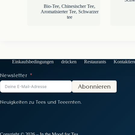
Bio-Tee
,
Chinesischer Tee
,
Aromatisierter Tee
,
Schwarzer
tee
Einkaufsbedingungen
drücken
Restaurants
Kontaktier
Newsletter
Abonnieren
Neuigkeiten zu Tees und Teeernten.
Copyright © 2026 – In the Mood for Tea