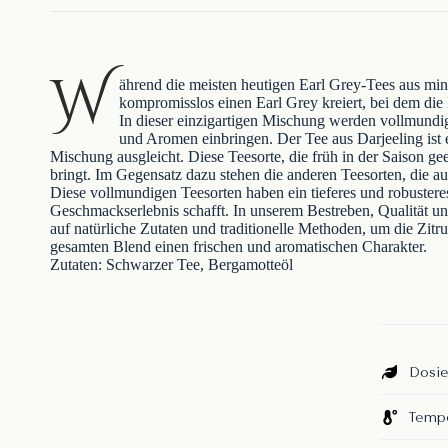
W
ährend die meisten heutigen Earl Grey-Tees aus mi
kompromisslos einen Earl Grey kreiert, bei dem die
In dieser einzigartigen Mischung werden vollmundi
und Aromen einbringen. Der Tee aus Darjeeling ist ein
Mischung ausgleicht. Diese Teesorte, die früh in der Saison ge
bringt. Im Gegensatz dazu stehen die anderen Teesorten, die 
Diese vollmundigen Teesorten haben ein tieferes und robustere
Geschmackserlebnis schafft. In unserem Bestreben, Qualität un
auf natürliche Zutaten und traditionelle Methoden, um die Zitr
gesamten Blend einen frischen und aromatischen Charakter.
Zutaten: Schwarzer Tee, Bergamotteöl
Dosie
Tempe