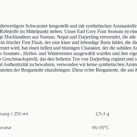
nderwertigem Schwarztee hergestellt und mit synthetischen Aromastoff
 Rohstoffe im Mittelpunkt stehen. Unser Earl Grey Four Seasons ist ein
ge Hochlandtees aus Yunnan, Nepal und Darjeeling verwendet, die alle
 frischer First Flush, der eine klare und lebendige Basis bildet, die di
erntet wird, hat einen hellen und blumigen Charakter, der die subtilen
aus Sommer-, Herbst- und Winterernten ausgewählt wurden und ihre eige
s Geschmacksprofil, das den helleren Ton von Darjeeling ergänzt und so
d Authentizität zu bewahren, verwenden wir keine synthetischen Aromas
usnoten der Bergamotte einzubringen. Diese echte Bergamotte, die aus K
rung / 250 ml
2,5-3 g
ratur
90-95°C