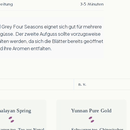
eitung
3-5 Minuten
güsse. Der zweite Aufguss sollte vorzugsweise
lten werden, da sich die Blätter bereits geöffnet
d ihre Aromen entfalten.
n. v.
alayan Spring
Yunnan Pure Gold
rzer tee
,
Tee aus Nepal
Schwarzer tee
,
Chinesischer