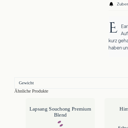
Zuber
E
Earl Grey Four Seasons eignet sich gut für mehrere
Auf
kurz geha
haben un
Gewicht
Ähnliche Produkte
Lapsang Souchong Premium
Him
Blend
Schwa