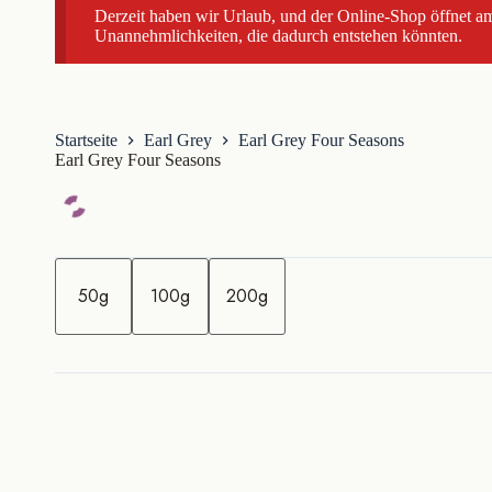
Derzeit haben wir Urlaub, und der Online-Shop öffnet am
Unannehmlichkeiten, die dadurch entstehen könnten.
Startseite
Earl Grey
Earl Grey Four Seasons
Earl Grey Four Seasons
M
e
50g
100g
200g
n
g
e