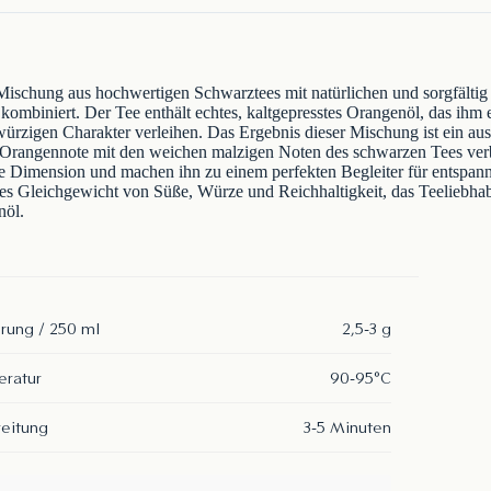
 Mischung aus hochwertigen Schwarztees mit natürlichen und sorgfältig
ombiniert. Der Tee enthält echtes, kaltgepresstes Orangenöl, das ihm ein
rzigen Charakter verleihen. Das Ergebnis dieser Mischung ist ein a
 Orangennote mit den weichen malzigen Noten des schwarzen Tees ver
re Dimension und machen ihn zu einem perfekten Begleiter für entsp
hes Gleichgewicht von Süße, Würze und Reichhaltigkeit, das Teeliebhab
nöl.
rung / 250 ml
2,5-3 g
ratur
90-95°C
eitung
3-5 Minuten