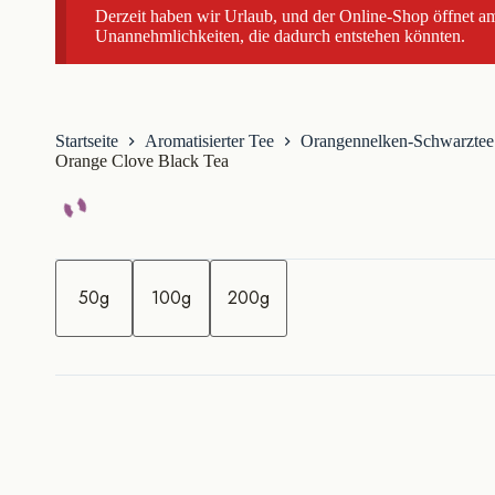
Derzeit haben wir Urlaub, und der Online-Shop öffnet am
Unannehmlichkeiten, die dadurch entstehen könnten.
Startseite
Aromatisierter Tee
Orangennelken-Schwarztee
Orange Clove Black Tea
M
e
50g
100g
200g
n
g
e