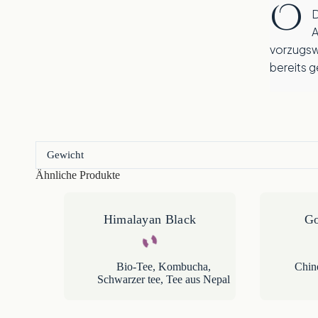
O
Der „Clove Black Tea“ eignet sich 
A
vorzugswe
bereits 
Gewicht
Ähnliche Produkte
Himalayan Black
Go
Bio-Tee
,
Kombucha
,
Chin
Schwarzer tee
,
Tee aus Nepal