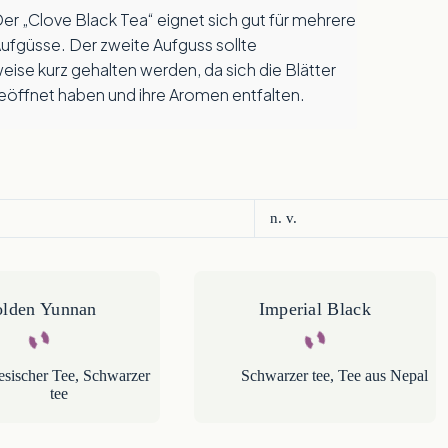
gut für mehrere
ufgüsse. Der zweite Aufguss sollte
ise kurz gehalten werden, da sich die Blätter
geöffnet haben und ihre Aromen entfalten.
n. v.
lden Yunnan
Imperial Black
esischer Tee
,
Schwarzer
Schwarzer tee
,
Tee aus Nepal
tee