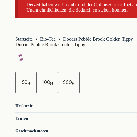
Derzeit haben wir Urlaub, und der Online-Shop öffnet am
Unannehmlichkeiten, die dadurch entstehen könnten.
Startseite
Bio-Tee
Dooars Pebble Brook Golden Tippy
Dooars Pebble Brook Golden Tippy
M
e
50g
100g
200g
n
g
e
Herkunft
Ernten
Geschmacksnoten