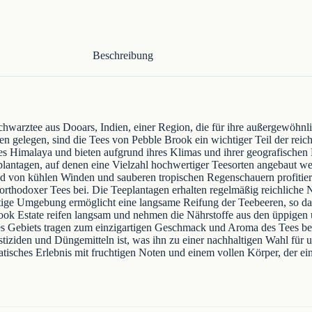
Beschreibung
chwarztee aus Dooars, Indien, einer Region, die für ihre außergewöhnli
gelegen, sind die Tees von Pebble Brook ein wichtiger Teil der reiche
es Himalaya und bieten aufgrund ihres Klimas und ihrer geografischen
plantagen, auf denen eine Vielzahl hochwertiger Teesorten angebaut we
d von kühlen Winden und sauberen tropischen Regenschauern profitier
thodoxer Tees bei. Die Teeplantagen erhalten regelmäßig reichliche Ni
rtige Umgebung ermöglicht eine langsame Reifung der Teebeeren, so das
rook Estate reifen langsam und nehmen die Nährstoffe aus den üppigen
s Gebiets tragen zum einzigartigen Geschmack und Aroma des Tees be
estiziden und Düngemitteln ist, was ihn zu einer nachhaltigen Wahl fü
matisches Erlebnis mit fruchtigen Noten und einem vollen Körper, der e