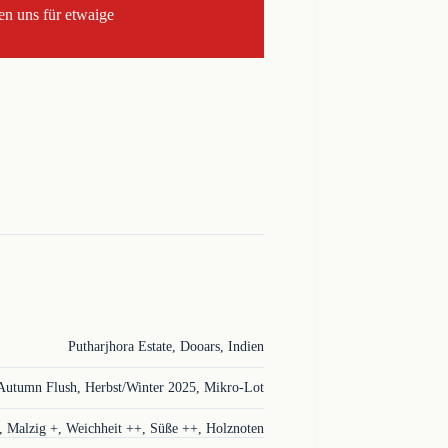
en uns für etwaige
Putharjhora Estate, Dooars, Indien
Autumn Flush, Herbst/Winter 2025, Mikro-Lot
, Malzig +, Weichheit ++, Süße ++, Holznoten