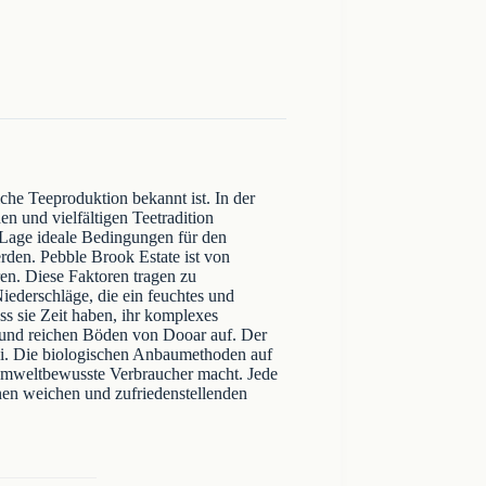
che Teeproduktion bekannt ist. In der
n und vielfältigen Teetradition
 Lage ideale Bedingungen für den
rden. Pebble Brook Estate ist von
en. Diese Faktoren tragen zu
ederschläge, die ein feuchtes und
s sie Zeit haben, ihr komplexes
 und reichen Böden von Dooar auf. Der
i. Die biologischen Anbaumethoden auf
r umweltbewusste Verbraucher macht. Jede
inen weichen und zufriedenstellenden