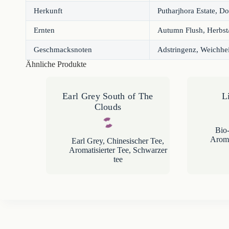
Herkunft
Putharjhora Estate, Do
Ernten
Autumn Flush, Herbst
Geschmacksnoten
Adstringenz, Weichhei
Ähnliche Produkte
Earl Grey South of The
L
Clouds
Bio
Aroma
Earl Grey
,
Chinesischer Tee
,
Aromatisierter Tee
,
Schwarzer
tee