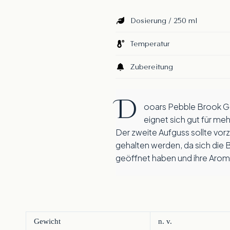
Dosierung / 250 ml
Temperatur
Zubereitung
D
ooars Pebble Brook Golden Tippy
eignet sich gut für me
Der zweite Aufguss sollte vor
gehalten werden, da sich die B
geöffnet haben und ihre Arom
Gewicht
n. v.