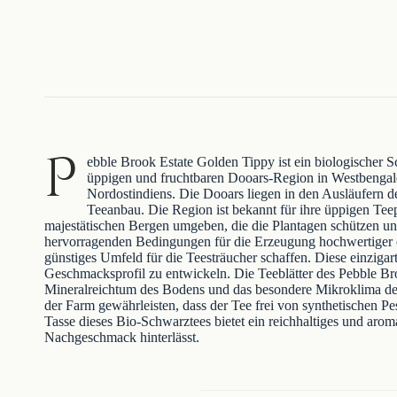
P
ebble Brook Estate Golden Tippy ist ein biologischer S
üppigen und fruchtbaren Dooars-Region in Westbengalen 
Nordostindiens. Die Dooars liegen in den Ausläufern d
Teeanbau. Die Region ist bekannt für ihre üppigen Tee
majestätischen Bergen umgeben, die die Plantagen schützen un
hervorragenden Bedingungen für die Erzeugung hochwertiger or
günstiges Umfeld für die Teesträucher schaffen. Diese einziga
Geschmacksprofil zu entwickeln. Die Teeblätter des Pebble B
Mineralreichtum des Bodens und das besondere Mikroklima de
der Farm gewährleisten, dass der Tee frei von synthetischen P
Tasse dieses Bio-Schwarztees bietet ein reichhaltiges und aro
Nachgeschmack hinterlässt.