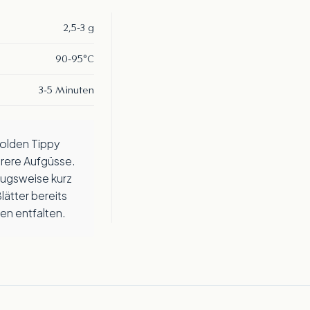
2,5-3 g
90-95°C
3-5 Minuten
Geschmacksprofil für Dooars Pebb
Dieses Geschmacksorientierungsrad
hrere Aufgüsse.
zugsweise kurz
lätter bereits
en entfalten.