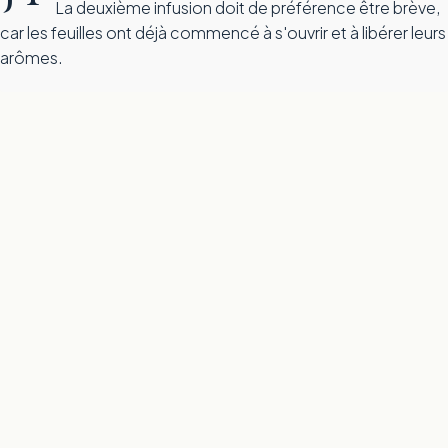
La deuxième infusion doit de préférence être brève,
car les feuilles ont déjà commencé à s'ouvrir et à libérer leurs
arômes.
Profil aromatique de l'Himalayan White
C
ette roue des saveurs présente les notes aromatiques 