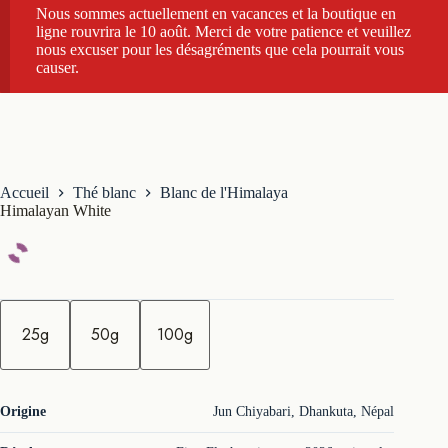
Nous sommes actuellement en vacances et la boutique en
ligne rouvrira le 10 août. Merci de votre patience et veuillez
nous excuser pour les désagréments que cela pourrait vous
causer.
Accueil
Thé blanc
Blanc de l'Himalaya
Himalayan White
q
u
25g
50g
100g
a
n
t
i
t
Origine
Jun Chiyabari, Dhankuta, Népal
é