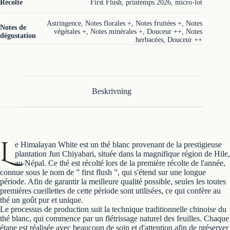
Récolte
First Flush, printemps 2026, micro-lot
Astringence, Notes florales +, Notes fruitées +, Notes
Notes de
végétales +, Notes minérales +, Douceur ++, Notes
dégustation
herbacées, Douceur ++
Beskrivning
L
e Himalayan White est un thé blanc provenant de la prestigieuse
plantation Jun Chiyabari, située dans la magnifique région de Hile,
au Népal. Ce thé est récolté lors de la première récolte de l'année,
connue sous le nom de ” first flush ”, qui s'étend sur une longue
période. Afin de garantir la meilleure qualité possible, seules les toutes
premières cueillettes de cette période sont utilisées, ce qui confère au
thé un goût pur et unique.
Le processus de production suit la technique traditionnelle chinoise du
thé blanc, qui commence par un flétrissage naturel des feuilles. Chaque
étape est réalisée avec beaucoup de soin et d'attention afin de préserver