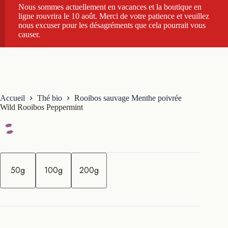
Nous sommes actuellement en vacances et la boutique en
ligne rouvrira le 10 août. Merci de votre patience et veuillez
nous excuser pour les désagréments que cela pourrait vous
causer.
Accueil
Thé bio
Rooibos sauvage Menthe poivrée
Wild Rooibos Peppermint
q
u
50g
100g
200g
a
n
t
i
t
é