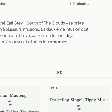
sion
3-5 minutes
n à plusieurs infusions. La deuxième infusion doit
ence être brève, car les feuilles ont déjà
à s’ouvrir et à libérer leurs arômes.
ND
Épuisé
emun Maofeng
Darjeeling Singell Tippy Musk
oir
,
Thé bio
,
Thé chinois