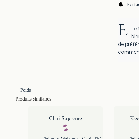
Perfu
E
Le thé Earl Grey « South of The Clouds » se prête
bie
de préfér
commencé 
Poids
Produits similaires
Chai Supreme
Ke
Thé noir
,
Mélanges
,
Chai
,
Thé
Thé n