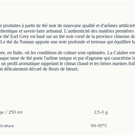
roduites à partir de thé noir de mauvaise qualité et d'arômes artificie
hentique et savoir-faire artisanal. L'authenticité des matières premières
 thé Earl Grey est basé sur un thé noir corsé de la province chinoise du
 Le thé du Yunnan apporte une note profonde et terreuse qui équilibre h
e, en Italie, où les conditions de culture sont optimales. La Calabre e
aque tasse de thé porte l'arôme unique et pur d'agrume qui caractérise l
 un profil aromatique rappelant le climat chaud et les brises marines fra
st délicatement décoré de fleurs de bleuet.
e / 250 ml
2,5-3 g
rature
90-95°C