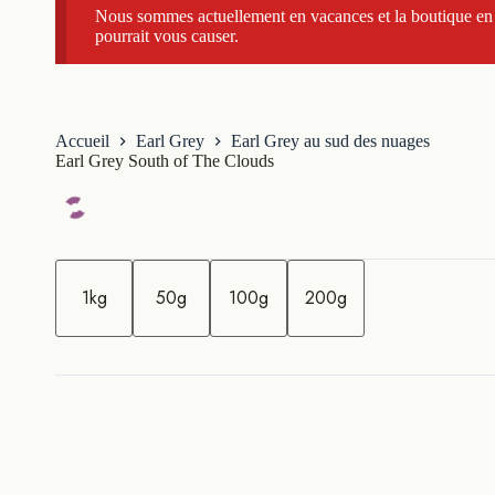
Nous sommes actuellement en vacances et la boutique en l
pourrait vous causer.
Accueil
Earl Grey
Earl Grey au sud des nuages
Earl Grey South of The Clouds
q
u
1kg
50g
100g
200g
a
n
t
i
t
é