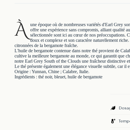
À
une époque où de nombreuses variétés d'Earl Grey sont p
offre une expérience sans compromis, alliant qualité aut
sélectionnée sont ici au cœur de nos préoccupations. Ce
doux et complexe et son caractère naturellement riche.
citronnées de la bergamote fraîche.
L'huile de bergamote contenue dans notre thé provient de Calabr
cultive la meilleure bergamote au monde, ce qui garantit que ch
notre Earl Grey South of the Clouds une fraîcheur distinctive et
Le thé présente également une élégance visuelle subtile, car il e
Origine : Yunnan, Chine ; Calabre, Italie.
Ingrédients : thé noir, bleuet, huile de bergamote
Dosag
Tempé