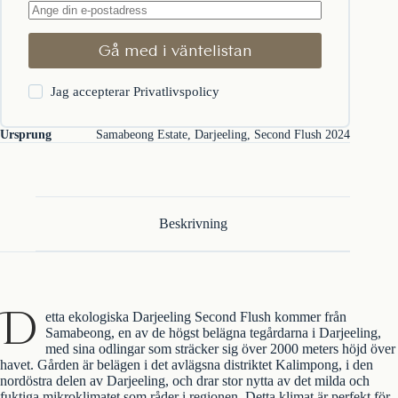
Gå med i väntelistan
Jag accepterar
Privatlivspolicy
Ursprung
Samabeong Estate, Darjeeling, Second Flush 2024
Beskrivning
D
etta ekologiska Darjeeling Second Flush kommer från
Samabeong, en av de högst belägna tegårdarna i Darjeeling,
med sina odlingar som sträcker sig över 2000 meters höjd över
havet. Gården är belägen i det avlägsna distriktet Kalimpong, i den
nordöstra delen av Darjeeling, och drar stor nytta av det milda och
fuktiga mikroklimatet som råder i regionen. Detta klimat är perfekt för