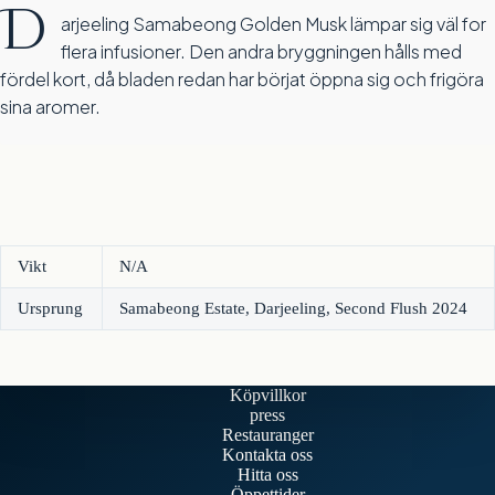
D
arjeeling Samabeong Golden Musk lämpar sig väl for
flera infusioner. Den andra bryggningen hålls med
fördel kort, då bladen redan har börjat öppna sig och frigöra
sina aromer.
Vikt
N/A
Ursprung
Samabeong Estate, Darjeeling, Second Flush 2024
Köpvillkor
press
Restauranger
Kontakta oss
Hitta oss
Öppettider