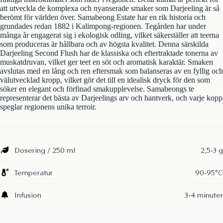
att utveckla de komplexa och nyanserade smaker som Darjeeling är så
berömt för världen över. Samabeong Estate har en rik historia och
grundades redan 1882 i Kalimpong-regionen. Tegården har under
många år engagerat sig i ekologisk odling, vilket säkerställer att teerna
som produceras är hållbara och av högsta kvalitet. Denna särskilda
Darjeeling Second Flush har de klassiska och eftertraktade tonerna av
muskatdruvan, vilket ger teet en söt och aromatisk karaktär. Smaken
avslutas med en lång och ren eftersmak som balanseras av en fyllig och
välutvecklad kropp, vilket gör det till en idealisk dryck för den som
söker en elegant och förfinad smakupplevelse. Samabeongs te
representerar det bästa av Darjeelings arv och hantverk, och varje kopp
speglar regionens unika terroir.
Dosering / 250 ml
2,5-3 g
Temperatur
90-95°C
Infusion
3-4 minuter