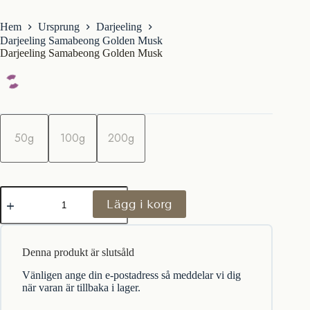
Hem
Ursprung
Darjeeling
Darjeeling Samabeong Golden Musk
Darjeeling Samabeong Golden Musk
m
ä
50g
100g
200g
n
g
d
Darjeeling
Lägg i korg
Samabeong
Golden
Musk
mängd
Denna produkt är slutsåld
Vänligen ange din e-postadress så meddelar vi dig
när varan är tillbaka i lager.