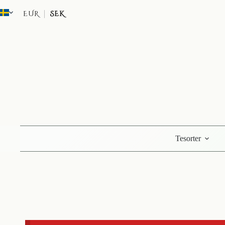
Hoppa
till
EUR
SEK
innehåll
Tesorter