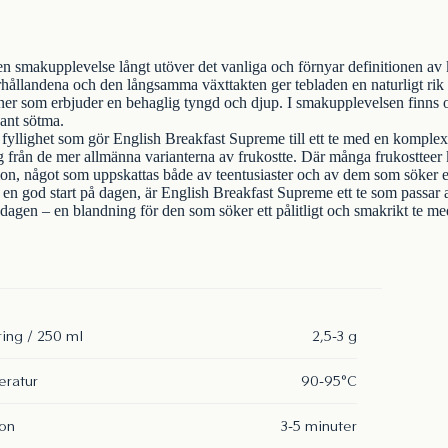
en smakupplevelse långt utöver det vanliga och förnyar definitionen av 
rhållandena och den långsamma växttakten ger tebladen en naturligt rik
oner som erbjuder en behaglig tyngd och djup. I smakupplevelsen finns o
gant sötma.
fyllighet som gör English Breakfast Supreme till ett te med en komplex
sig från de mer allmänna varianterna av frukostte. Där många frukostteer
on, något som uppskattas både av teentusiaster och av dem som söker en
en god start på dagen, är English Breakfast Supreme ett te som passar at
a dagen – en blandning för den som söker ett pålitligt och smakrikt te me
ing / 250 ml
2,5-3 g
ratur
90-95°C
ion
3-5 minuter