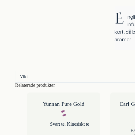
E
nglish Breakfast Supreme lämpar sig väl for flera
inf
kort, då 
aromer.
Vikt
Relaterade produkter
Yunnan Pure Gold
Earl G
Svart te
,
Kinesiskt te
Ea