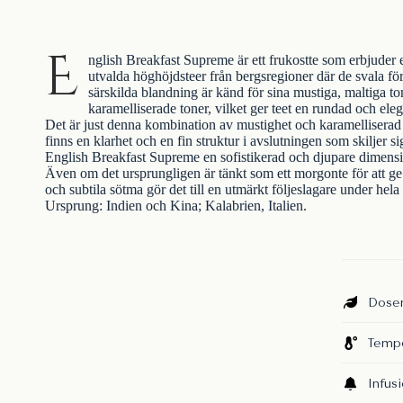
E
nglish Breakfast Supreme är ett frukostte som erbjuder 
utvalda höghöjdsteer från bergsregioner där de svala fö
särskilda blandning är känd för sina mustiga, maltiga t
karamelliserade toner, vilket ger teet en rundad och ele
Det är just denna kombination av mustighet och karamelliserad 
finns en klarhet och en fin struktur i avslutningen som skiljer 
English Breakfast Supreme en sofistikerad och djupare dimensi
Även om det ursprungligen är tänkt som ett morgonte för att ge 
och subtila sötma gör det till en utmärkt följeslagare under hel
Ursprung: Indien och Kina; Kalabrien, Italien.
Doser
Tempe
Infus