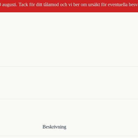
 augusti. Tack för ditt tålamod och vi ber om ursäkt för eventuella besv
Beskrivning