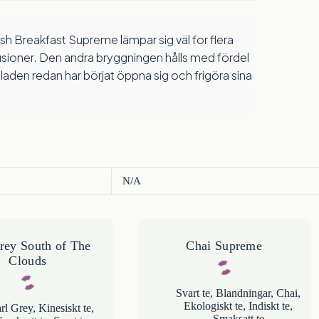
usioner. Den andra bryggningen hålls med fördel
bladen redan har börjat öppna sig och frigöra sina
N/A
rey South of The
Chai Supreme
Clouds
Svart te
,
Blandningar
,
Chai
,
Ekologiskt te
,
Indiskt te
,
rl Grey
,
Kinesiskt te
,
Smaksatt te