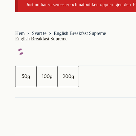
Just nu har vi semester och nätbutiken öppnar igen den 10
Hem
Svart te
English Breakfast Supreme
English Breakfast Supreme
m
ä
50g
100g
200g
n
g
d