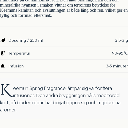
mineralrika nyansen i smaken vittnar om terroirens betydelse för
Keemuns karaktär, och avslutningen är både lång och ren, vilket ger en
fyllig och förfinad eftersmak.
Dosering / 250 ml
2,5-3 g
Temperatur
90-95°C
Infusion
3-5 minuter
K
eemun Spring Fragrance lämpar sig väl for flera
infusioner. Den andra bryggningen hålls med fördel
kort, då bladen redan har börjat öppna sig och frigöra sina
aromer.