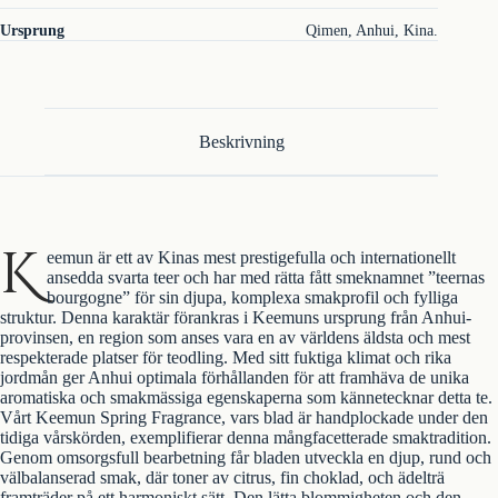
Ursprung
Qimen, Anhui, Kina.
Beskrivning
K
eemun är ett av Kinas mest prestigefulla och internationellt
ansedda svarta teer och har med rätta fått smeknamnet ”teernas
bourgogne” för sin djupa, komplexa smakprofil och fylliga
struktur. Denna karaktär förankras i Keemuns ursprung från Anhui-
provinsen, en region som anses vara en av världens äldsta och mest
respekterade platser för teodling. Med sitt fuktiga klimat och rika
jordmån ger Anhui optimala förhållanden för att framhäva de unika
aromatiska och smakmässiga egenskaperna som kännetecknar detta te.
Vårt Keemun Spring Fragrance, vars blad är handplockade under den
tidiga vårskörden, exemplifierar denna mångfacetterade smaktradition.
Genom omsorgsfull bearbetning får bladen utveckla en djup, rund och
välbalanserad smak, där toner av citrus, fin choklad, och ädelträ
framträder på ett harmoniskt sätt. Den lätta blommigheten och den