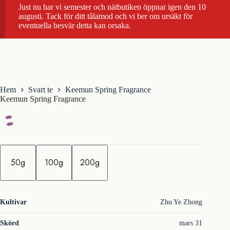
Just nu har vi semester och nätbutiken öppnar igen den 10
augusti. Tack för ditt tålamod och vi ber om ursäkt för
eventuella besvär detta kan orsaka.
Hem
Svart te
Keemun Spring Fragrance
Keemun Spring Fragrance
m
ä
50g
100g
200g
n
g
d
Kultivar
Zhu Ye Zhong
Skörd
mars 31