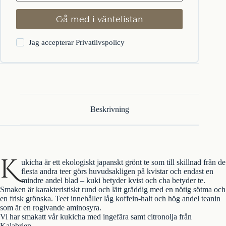
Gå med i väntelistan
Jag accepterar
Privatlivspolicy
Beskrivning
K
ukicha är ett ekologiskt japanskt grönt te som till skillnad från de
flesta andra teer görs huvudsakligen på kvistar och endast en
mindre andel blad – kuki betyder kvist och cha betyder te.
Smaken är karakteristiskt rund och lätt gräddig med en nötig sötma och
en frisk grönska. Teet innehåller låg koffein-halt och hög andel teanin
som är en rogivande aminosyra.
Vi har smakatt vår kukicha med ingefära samt citronolja från
Kalabrien.