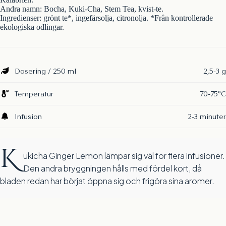
Andra namn: Bocha, Kuki-Cha, Stem Tea, kvist-te.
Ingredienser: grönt te*, ingefärsolja, citronolja. *Från kontrollerade
ekologiska odlingar.
Dosering / 250 ml
2,5-3 g
Temperatur
70-75°C
Infusion
2-3 minuter
K
ukicha Ginger Lemon lämpar sig väl for flera infusioner.
Den andra bryggningen hålls med fördel kort, då
bladen redan har börjat öppna sig och frigöra sina aromer.