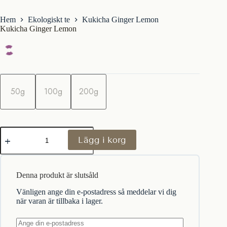
Hem
Ekologiskt te
Kukicha Ginger Lemon
Kukicha Ginger Lemon
m
ä
50g
100g
200g
n
g
d
Kukicha
Lägg i korg
Ginger
Lemon
mängd
Denna produkt är slutsåld
Vänligen ange din e-postadress så meddelar vi dig
när varan är tillbaka i lager.